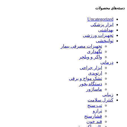
دسته‌های محصولات
Uncategorized
ابزار پزشکی
بهداشتی
تجهیزات ورزشی
توانبخشی
تجهیزات مصرفی بیمار
نگهداری
واکر و ویلچر
درمانی
ابزار جراحی
ارتوپدی
تشک مواج و برقی
دستگاه بخور
ماساژور
زیبایی
کنترل سلامت
تب سنج
ترازو
فشارسنج
قند خون
پالس اکسیمتر