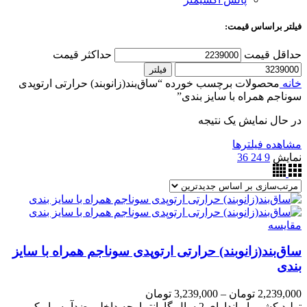
فیلتر براساس قیمت:
حداقل قیمت
حداکثر قیمت
فیلتر
خانه
محصولات برچسب خورده “ساق‌بند(زانوبند) حرارتی ارتوپدی
سوناجم همراه با سایز بندی”
در حال نمایش یک نتیجه
مشاهده فیلترها
نمایش
9
24
36
مقایسه
ساق‌بند(زانوبند) حرارتی ارتوپدی سوناجم همراه با سایز
بندی
2,239,000
تومان
–
3,239,000
تومان
تولید کشور ایراندارای 2 سال گارانتیپارچه داخلی ضدآببسیار کم