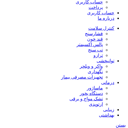
حساب کاربری
پرداخت
حساب کاربری
درباره ما
کنترل سلامت
فشارسنج
قند خون
پالس اکسیمتر
تب سنج
ترازو
توانبخشی
واکر و ویلچر
نگهداری
تجهیزات مصرفی بیمار
درمانی
ماساژور
دستگاه بخور
تشک مواج و برقی
ارتوپدی
زیبایی
بهداشتی
بستن