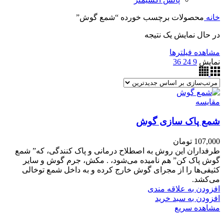
خانه
محصولات برچسب خورده “شمع گوش”
در حال نمایش یک نتیجه
مشاهده فیلترها
نمایش
9
24
36
مقایسه
شمع پاک سازی گوش
107,000
تومان
طرفداران این روش به اصطلاح درمانی و پاک کنندگی، که” شمع
گوش پاک کن” هم نامیده می‌شود، . مکش، جرم گوش و سایر
کثیفی‌ها را از مجرای گوش خارج کرده و به داخل شمع توخالی
می‌کشد.
افزودن به علاقه مندی
افزودن به سبد خرید
مشاهده سریع