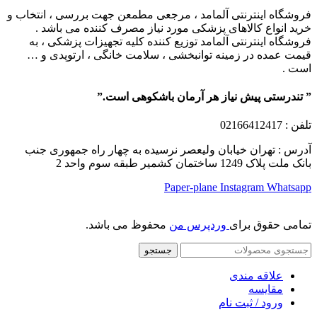
فروشگاه اینترنتی آلمامد ، مرجعی مطمعن جهت بررسی ، انتخاب و
خرید انواع کالاهای پزشکی مورد نیاز مصرف کننده می باشد .
فروشگاه اینترنتی آلمامد توزیع کننده کلیه تجهیزات پزشکی ، به
قیمت عمده در زمینه توانبخشی ، سلامت خانگی ، ارتوپدی و …
است .
” تندرستی پیش نیاز هر آرمان باشکوهی است.”
تلفن
: 02166412417
آدرس : تهران خیابان ولیعصر نرسیده به چهار راه جمهوری جنب
بانک ملت پلاک 1249 ساختمان کشمیر طبقه سوم واحد 2
Paper-plane
Instagram
Whatsapp
تمامی حقوق برای
وردپرس من
محفوظ می باشد.
جستجو
علاقه مندی
مقایسه
ورود / ثبت نام