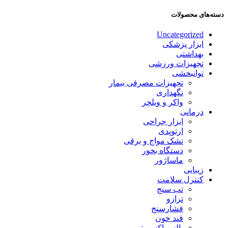
دسته‌های محصولات
Uncategorized
ابزار پزشکی
بهداشتی
تجهیزات ورزشی
توانبخشی
تجهیزات مصرفی بیمار
نگهداری
واکر و ویلچر
درمانی
ابزار جراحی
ارتوپدی
تشک مواج و برقی
دستگاه بخور
ماساژور
زیبایی
کنترل سلامت
تب سنج
ترازو
فشارسنج
قند خون
پالس اکسیمتر