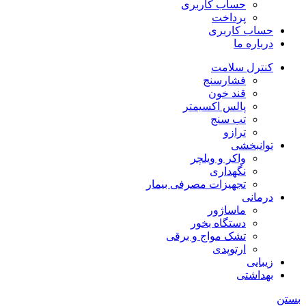
حساب کاربری
پرداخت
حساب کاربری
درباره ما
کنترل سلامت
فشارسنج
قند خون
پالس اکسیمتر
تب سنج
ترازو
توانبخشی
واکر و ویلچر
نگهداری
تجهیزات مصرفی بیمار
درمانی
ماساژور
دستگاه بخور
تشک مواج و برقی
ارتوپدی
زیبایی
بهداشتی
بستن