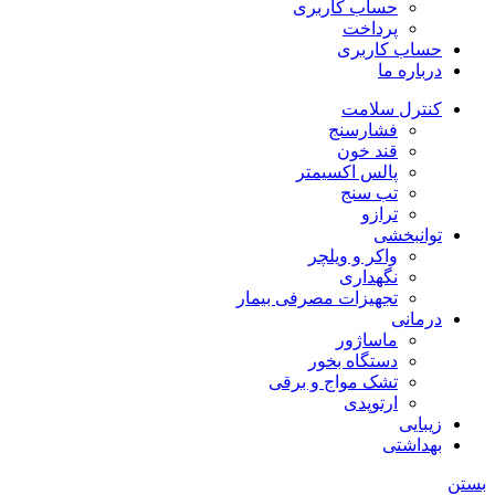
حساب کاربری
پرداخت
حساب کاربری
درباره ما
کنترل سلامت
فشارسنج
قند خون
پالس اکسیمتر
تب سنج
ترازو
توانبخشی
واکر و ویلچر
نگهداری
تجهیزات مصرفی بیمار
درمانی
ماساژور
دستگاه بخور
تشک مواج و برقی
ارتوپدی
زیبایی
بهداشتی
بستن