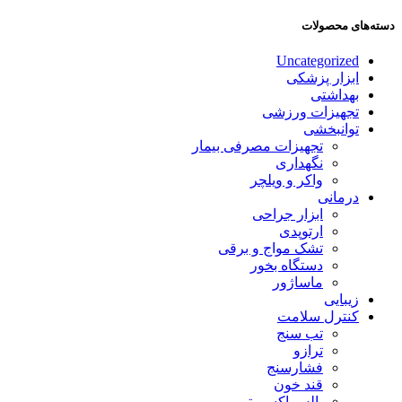
دسته‌های محصولات
Uncategorized
ابزار پزشکی
بهداشتی
تجهیزات ورزشی
توانبخشی
تجهیزات مصرفی بیمار
نگهداری
واکر و ویلچر
درمانی
ابزار جراحی
ارتوپدی
تشک مواج و برقی
دستگاه بخور
ماساژور
زیبایی
کنترل سلامت
تب سنج
ترازو
فشارسنج
قند خون
پالس اکسیمتر