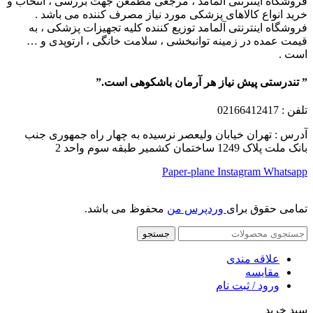
فروشگاه اینترنتی آلمامد ، مرجعی مطمعن جهت بررسی ، انتخاب و
خرید انواع کالاهای پزشکی مورد نیاز مصرف کننده می باشد .
فروشگاه اینترنتی آلمامد توزیع کننده کلیه تجهیزات پزشکی ، به
قیمت عمده در زمینه توانبخشی ، سلامت خانگی ، ارتوپدی و …
است .
” تندرستی پیش نیاز هر آرمان باشکوهی است.”
تلفن
: 02166412417
آدرس : تهران خیابان ولیعصر نرسیده به چهار راه جمهوری جنب
بانک ملت پلاک 1249 ساختمان کشمیر طبقه سوم واحد 2
Paper-plane
Instagram
Whatsapp
تمامی حقوق برای
وردپرس من
محفوظ می باشد.
جستجو
علاقه مندی
مقایسه
ورود / ثبت نام
سبد خرید