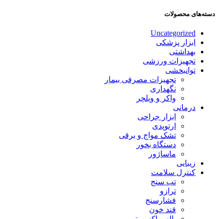
دسته‌های محصولات
Uncategorized
ابزار پزشکی
بهداشتی
تجهیزات ورزشی
توانبخشی
تجهیزات مصرفی بیمار
نگهداری
واکر و ویلچر
درمانی
ابزار جراحی
ارتوپدی
تشک مواج و برقی
دستگاه بخور
ماساژور
زیبایی
کنترل سلامت
تب سنج
ترازو
فشارسنج
قند خون
پالس اکسیمتر