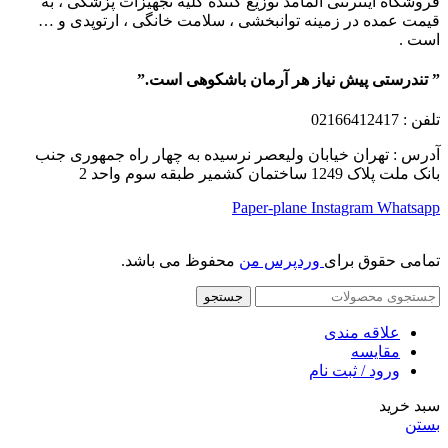
فروشگاه اینترنتی آلمامد توزیع کننده کلیه تجهیزات پزشکی ، به
قیمت عمده در زمینه توانبخشی ، سلامت خانگی ، ارتوپدی و …
است .
” تندرستی پیش نیاز هر آرمان باشکوهی است.”
تلفن
: 02166412417
آدرس : تهران خیابان ولیعصر نرسیده به چهار راه جمهوری جنب
بانک ملت پلاک 1249 ساختمان کشمیر طبقه سوم واحد 2
Paper-plane
Instagram
Whatsapp
تمامی حقوق برای
وردپرس من
محفوظ می باشد.
جستجو
علاقه مندی
مقایسه
ورود / ثبت نام
سبد خرید
بستن