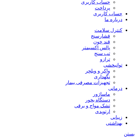
حساب کاربری
پرداخت
حساب کاربری
درباره ما
کنترل سلامت
فشارسنج
قند خون
پالس اکسیمتر
تب سنج
ترازو
توانبخشی
واکر و ویلچر
نگهداری
تجهیزات مصرفی بیمار
درمانی
ماساژور
دستگاه بخور
تشک مواج و برقی
ارتوپدی
زیبایی
بهداشتی
بستن