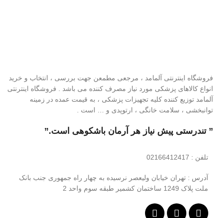
فروشگاه اینترنتی آلمامد ، مرجعی مطمعن جهت بررسی ، انتخاب و خرید
انواع کالاهای پزشکی مورد نیاز مصرف کننده می باشد . فروشگاه اینترنتی
آلمامد توزیع کننده کلیه تجهیزات پزشکی ، به قیمت عمده در زمینه
توانبخشی ، سلامت خانگی ، ارتوپدی و … است .
” تندرستی پیش نیاز هر آرمان باشکوهی است.”
تلفن
: 02166412417
آدرس : تهران خیابان ولیعصر نرسیده به چهار راه جمهوری جنب بانک
ملت پلاک 1249 ساختمان کشمیر طبقه سوم واحد 2