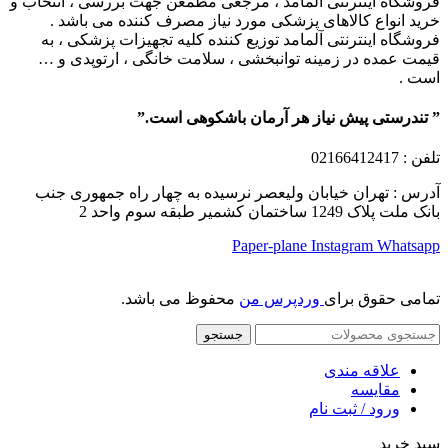
فروشگاه اینترنتی آلمامد ، مرجعی مطمعن جهت بررسی ، انتخاب و
خرید انواع کالاهای پزشکی مورد نیاز مصرف کننده می باشد .
فروشگاه اینترنتی آلمامد توزیع کننده کلیه تجهیزات پزشکی ، به
قیمت عمده در زمینه توانبخشی ، سلامت خانگی ، ارتوپدی و …
است .
” تندرستی پیش نیاز هر آرمان باشکوهی است.”
تلفن
: 02166412417
آدرس : تهران خیابان ولیعصر نرسیده به چهار راه جمهوری جنب
بانک ملت پلاک 1249 ساختمان کشمیر طبقه سوم واحد 2
Paper-plane
Instagram
Whatsapp
تمامی حقوق برای
وردپرس من
محفوظ می باشد.
جستجو
علاقه مندی
مقایسه
ورود / ثبت نام
سبد خرید