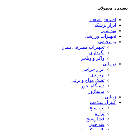
دسته‌های محصولات
Uncategorized
ابزار پزشکی
بهداشتی
تجهیزات ورزشی
توانبخشی
تجهیزات مصرفی بیمار
نگهداری
واکر و ویلچر
درمانی
ابزار جراحی
ارتوپدی
تشک مواج و برقی
دستگاه بخور
ماساژور
زیبایی
کنترل سلامت
تب سنج
ترازو
فشارسنج
قند خون
پالس اکسیمتر