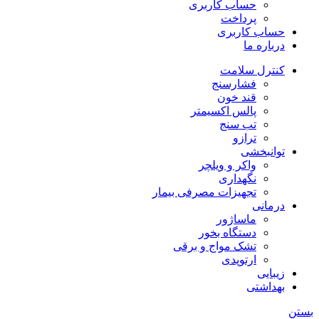
حساب کاربری
پرداخت
حساب کاربری
درباره ما
کنترل سلامت
فشارسنج
قند خون
پالس اکسیمتر
تب سنج
ترازو
توانبخشی
واکر و ویلچر
نگهداری
تجهیزات مصرفی بیمار
درمانی
ماساژور
دستگاه بخور
تشک مواج و برقی
ارتوپدی
زیبایی
بهداشتی
بستن