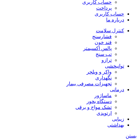
حساب کاربری
پرداخت
حساب کاربری
درباره ما
کنترل سلامت
فشارسنج
قند خون
پالس اکسیمتر
تب سنج
ترازو
توانبخشی
واکر و ویلچر
نگهداری
تجهیزات مصرفی بیمار
درمانی
ماساژور
دستگاه بخور
تشک مواج و برقی
ارتوپدی
زیبایی
بهداشتی
بستن