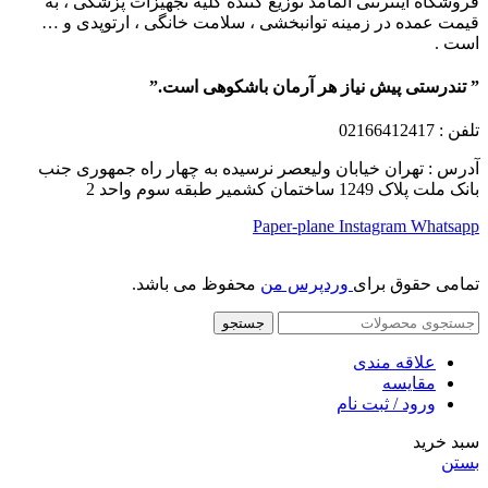
فروشگاه اینترنتی آلمامد توزیع کننده کلیه تجهیزات پزشکی ، به
قیمت عمده در زمینه توانبخشی ، سلامت خانگی ، ارتوپدی و …
است .
” تندرستی پیش نیاز هر آرمان باشکوهی است.”
تلفن
: 02166412417
آدرس : تهران خیابان ولیعصر نرسیده به چهار راه جمهوری جنب
بانک ملت پلاک 1249 ساختمان کشمیر طبقه سوم واحد 2
Paper-plane
Instagram
Whatsapp
تمامی حقوق برای
وردپرس من
محفوظ می باشد.
جستجو
علاقه مندی
مقایسه
ورود / ثبت نام
سبد خرید
بستن