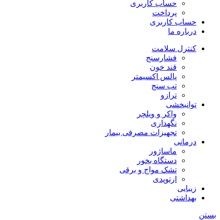
حساب کاربری
پرداخت
حساب کاربری
درباره ما
کنترل سلامت
فشارسنج
قند خون
پالس اکسیمتر
تب سنج
ترازو
توانبخشی
واکر و ویلچر
نگهداری
تجهیزات مصرفی بیمار
درمانی
ماساژور
دستگاه بخور
تشک مواج و برقی
ارتوپدی
زیبایی
بهداشتی
بستن