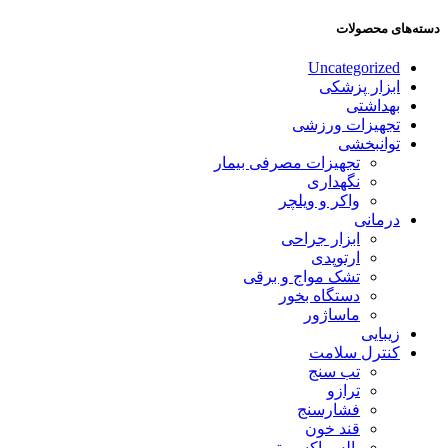
دسته‌های محصولات
Uncategorized
ابزار پزشکی
بهداشتی
تجهیزات ورزشی
توانبخشی
تجهیزات مصرفی بیمار
نگهداری
واکر و ویلچر
درمانی
ابزار جراحی
ارتوپدی
تشک مواج و برقی
دستگاه بخور
ماساژور
زیبایی
کنترل سلامت
تب سنج
ترازو
فشارسنج
قند خون
پالس اکسیمتر