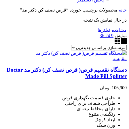
خانه
محصولات برچسب خورده “قرص نصف کن دکتر مد”
در حال نمایش یک نتیجه
مشاهده فیلترها
نمایش
9
24
36
مقایسه
دستگاه تقسیم قرص( قرص نصف کن) دکتر مد Doctor
Made Pill Splitter
106,900
تومان
حاوی قسمت نگهداری قرص
طراحی شفاف برای راحتی
دارای محافظ تیغه‌ای
رنگبندی متنوع
ابعاد کوچک
وزن سبک