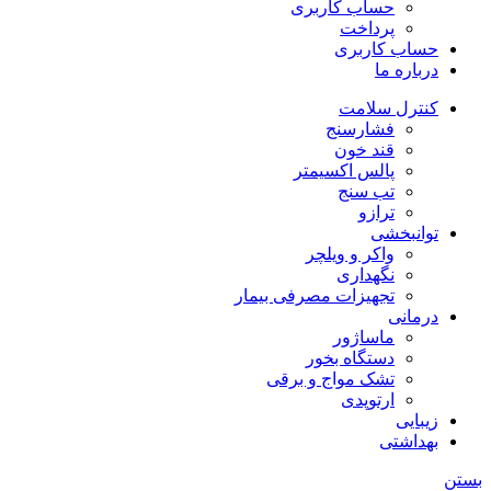
حساب کاربری
پرداخت
حساب کاربری
درباره ما
کنترل سلامت
فشارسنج
قند خون
پالس اکسیمتر
تب سنج
ترازو
توانبخشی
واکر و ویلچر
نگهداری
تجهیزات مصرفی بیمار
درمانی
ماساژور
دستگاه بخور
تشک مواج و برقی
ارتوپدی
زیبایی
بهداشتی
بستن