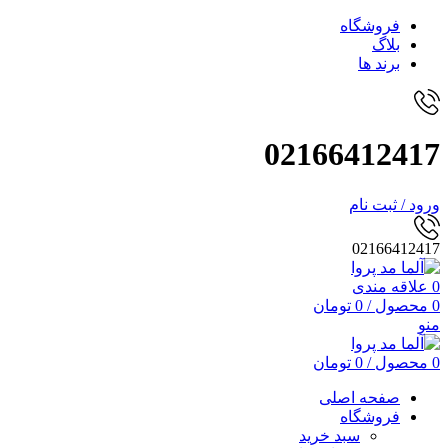
فروشگاه
بلاگ
برند ها
02166412417
ورود / ثبت نام
02166412417
0
علاقه مندی
0
محصول
/
0
تومان
منو
0
محصول
/
0
تومان
صفحه اصلی
فروشگاه
سبد خرید