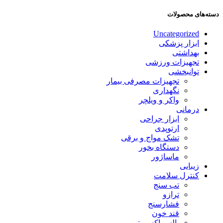
دسته‌های محصولات
Uncategorized
ابزار پزشکی
بهداشتی
تجهیزات ورزشی
توانبخشی
تجهیزات مصرفی بیمار
نگهداری
واکر و ویلچر
درمانی
ابزار جراحی
ارتوپدی
تشک مواج و برقی
دستگاه بخور
ماساژور
زیبایی
کنترل سلامت
تب سنج
ترازو
فشارسنج
قند خون
پالس اکسیمتر