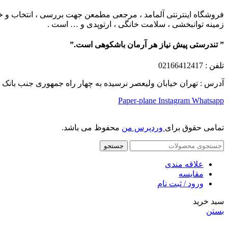
فروشگاه اینترنتی آلمامد ، مرجعی مطمعن جهت بررسی ، انتخاب و خرید
زمینه توانبخشی ، سلامت خانگی ، ارتوپدی و … است .
” تندرستی پیش نیاز هر آرمان باشکوهی است.”
تلفن
: 02166412417
آدرس : تهران خیابان ولیعصر نرسیده به چهار راه جمهوری جنب بانک ملت پلاک 1249 ساختمان کشمیر طب
Paper-plane
Instagram
Whatsapp
تمامی حقوق برای
وردپرس من
محفوظ می باشد.
جستجو
علاقه مندی
مقایسه
ورود / ثبت نام
سبد خرید
بستن