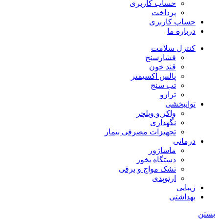
حساب کاربری
پرداخت
حساب کاربری
درباره ما
کنترل سلامت
فشارسنج
قند خون
پالس اکسیمتر
تب سنج
ترازو
توانبخشی
واکر و ویلچر
نگهداری
تجهیزات مصرفی بیمار
درمانی
ماساژور
دستگاه بخور
تشک مواج و برقی
ارتوپدی
زیبایی
بهداشتی
بستن