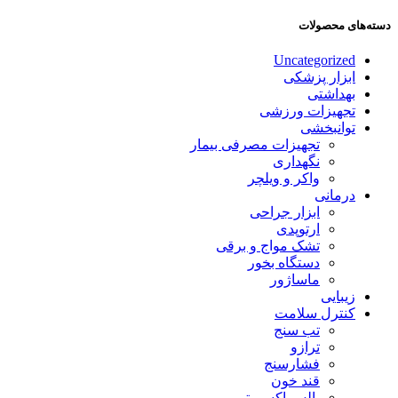
دسته‌های محصولات
Uncategorized
ابزار پزشکی
بهداشتی
تجهیزات ورزشی
توانبخشی
تجهیزات مصرفی بیمار
نگهداری
واکر و ویلچر
درمانی
ابزار جراحی
ارتوپدی
تشک مواج و برقی
دستگاه بخور
ماساژور
زیبایی
کنترل سلامت
تب سنج
ترازو
فشارسنج
قند خون
پالس اکسیمتر