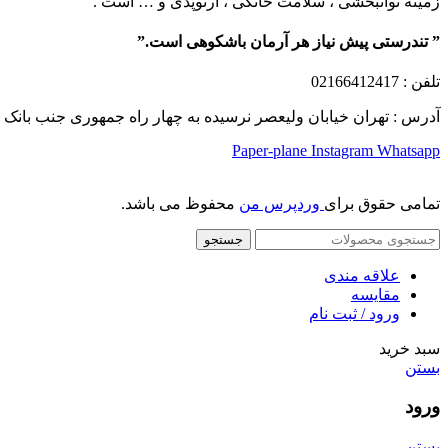
زمینه توانبخشی ، سلامت خانگی ، ارتوپدی و … است .
” تندرستی پیش نیاز هر آرمان باشکوهی است.”
تلفن
: 02166412417
آدرس : تهران خیابان ولیعصر نرسیده به چهار راه جمهوری جنب بانک ملت پلاک 1249 ساختمان کشمیر طب
Paper-plane
Instagram
Whatsapp
تمامی حقوق برای
وردپرس من
محفوظ می باشد.
جستجو
علاقه مندی
مقایسه
ورود / ثبت نام
سبد خرید
بستن
ورود
بستن