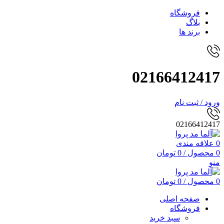
فروشگاه
بلاگ
برند ها
02166412417
ورود / ثبت نام
02166412417
0
علاقه مندی
0
محصول
/
0
تومان
منو
0
محصول
/
0
تومان
صفحه اصلی
فروشگاه
سبد خرید