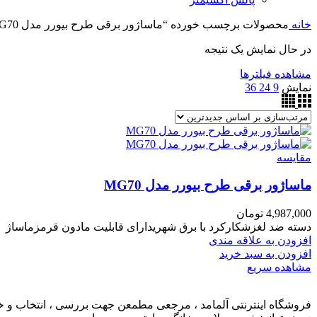
خانه
محصولات برچسب خورده “ماساژور برقی طرح بیورر مدل MG70”
در حال نمایش یک نتیجه
مشاهده فیلترها
نمایش
9
24
36
مقایسه
ماساژور برقی طرح بیورر مدل MG70
4,987,000
تومان
دسته ضد لغزشکارکرد با برق شهریدارای قابلیت مادون قرمزماساژ قابل تنظیم ولومیدارای 2 سری متفاوت 
افزودن به علاقه مندی
افزودن به سبد خرید
مشاهده سریع
فروشگاه اینترنتی آلمامد ، مرجعی مطمعن جهت بررسی ، انتخاب و خرید