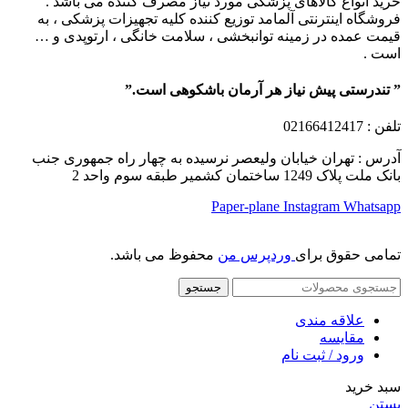
خرید انواع کالاهای پزشکی مورد نیاز مصرف کننده می باشد .
فروشگاه اینترنتی آلمامد توزیع کننده کلیه تجهیزات پزشکی ، به
قیمت عمده در زمینه توانبخشی ، سلامت خانگی ، ارتوپدی و …
است .
” تندرستی پیش نیاز هر آرمان باشکوهی است.”
تلفن
: 02166412417
آدرس : تهران خیابان ولیعصر نرسیده به چهار راه جمهوری جنب
بانک ملت پلاک 1249 ساختمان کشمیر طبقه سوم واحد 2
Paper-plane
Instagram
Whatsapp
تمامی حقوق برای
وردپرس من
محفوظ می باشد.
جستجو
علاقه مندی
مقایسه
ورود / ثبت نام
سبد خرید
بستن