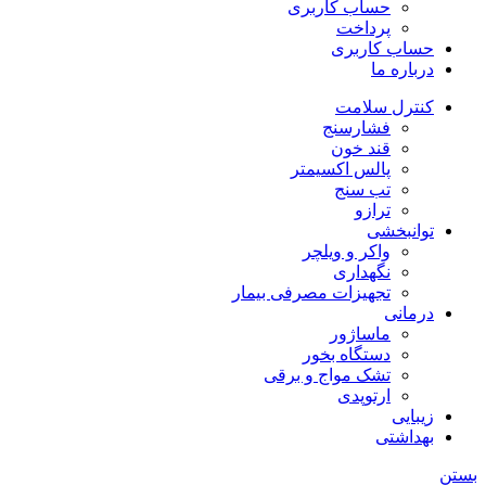
حساب کاربری
پرداخت
حساب کاربری
درباره ما
کنترل سلامت
فشارسنج
قند خون
پالس اکسیمتر
تب سنج
ترازو
توانبخشی
واکر و ویلچر
نگهداری
تجهیزات مصرفی بیمار
درمانی
ماساژور
دستگاه بخور
تشک مواج و برقی
ارتوپدی
زیبایی
بهداشتی
بستن