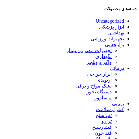
دسته‌های محصولات
Uncategorized
ابزار پزشکی
بهداشتی
تجهیزات ورزشی
توانبخشی
تجهیزات مصرفی بیمار
نگهداری
واکر و ویلچر
درمانی
ابزار جراحی
ارتوپدی
تشک مواج و برقی
دستگاه بخور
ماساژور
زیبایی
کنترل سلامت
تب سنج
ترازو
فشارسنج
قند خون
پالس اکسیمتر