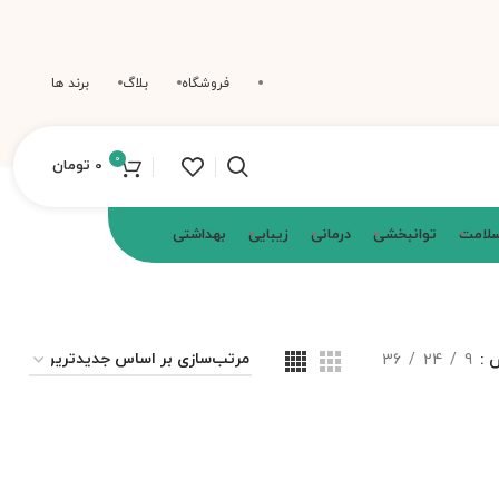
فروشگاه
بلاگ
برند ها
0
0
تومان
سلامت
توانبخشی
درمانی
زیبایی
بهداشتی
ش
9
24
36