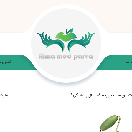
ه ما
کنترل 
 برچسب خورده “ماساژور غلطکی”
نمای