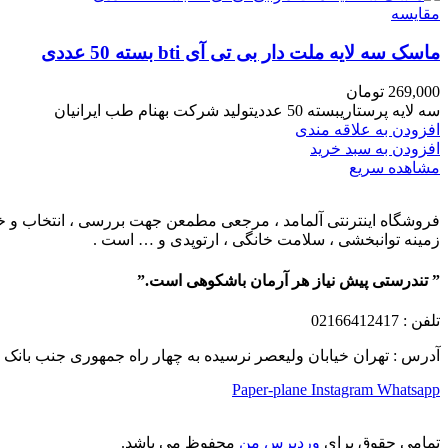
مقایسه
ماسک سه لایه ملت دار بی تی آی bti بسته 50 عددی
269,000
تومان
سه لایه پرستاریبسته 50 عددیتولید شرکت بهنام طب ایرانیان
افزودن به علاقه مندی
افزودن به سبد خرید
مشاهده سریع
فروشگاه اینترنتی آلمامد ، مرجعی مطمعن جهت بررسی ، انتخاب و خرید
زمینه توانبخشی ، سلامت خانگی ، ارتوپدی و … است .
” تندرستی پیش نیاز هر آرمان باشکوهی است.”
تلفن
: 02166412417
آدرس : تهران خیابان ولیعصر نرسیده به چهار راه جمهوری جنب بانک ملت پلاک 1249 ساختمان کشمیر طب
Paper-plane
Instagram
Whatsapp
تمامی حقوق برای
وردپرس من
محفوظ می باشد.