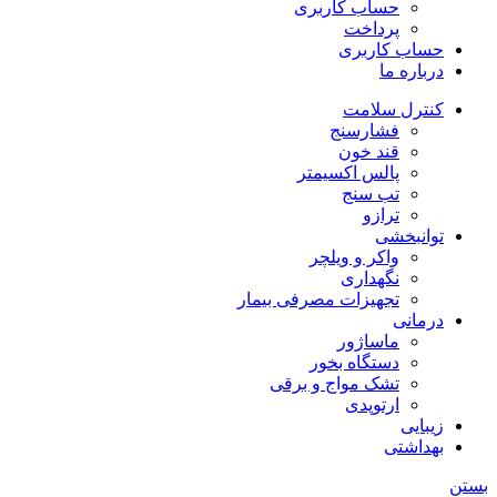
حساب کاربری
پرداخت
حساب کاربری
درباره ما
کنترل سلامت
فشارسنج
قند خون
پالس اکسیمتر
تب سنج
ترازو
توانبخشی
واکر و ویلچر
نگهداری
تجهیزات مصرفی بیمار
درمانی
ماساژور
دستگاه بخور
تشک مواج و برقی
ارتوپدی
زیبایی
بهداشتی
بستن