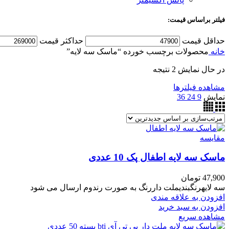
فیلتر براساس قیمت:
حداقل قیمت
حداکثر قیمت
خانه
محصولات برچسب خورده “ماسک سه لایه”
در حال نمایش 2 نتیجه
مشاهده فیلترها
نمایش
9
24
36
مقایسه
ماسک سه لایه اطفال پک 10 عددی
47,900
تومان
سه لایهرنگبندیملت داررنگ به صورت رندوم ارسال می شود
افزودن به علاقه مندی
افزودن به سبد خرید
مشاهده سریع