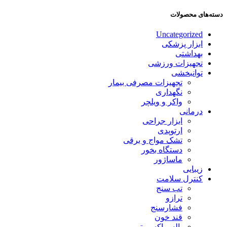
دسته‌های محصولات
Uncategorized
ابزار پزشکی
بهداشتی
تجهیزات ورزشی
توانبخشی
تجهیزات مصرفی بیمار
نگهداری
واکر و ویلچر
درمانی
ابزار جراحی
ارتوپدی
تشک مواج و برقی
دستگاه بخور
ماساژور
زیبایی
کنترل سلامت
تب سنج
ترازو
فشارسنج
قند خون
پالس اکسیمتر