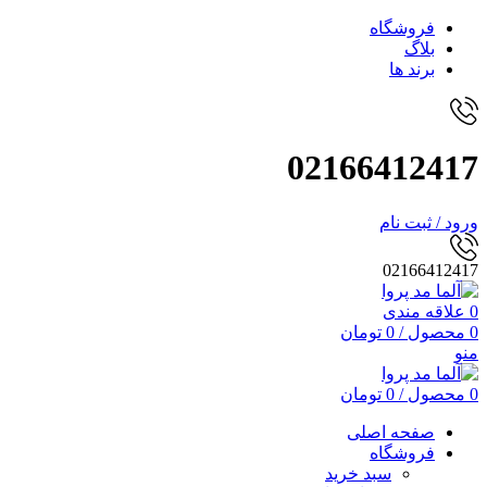
فروشگاه
بلاگ
برند ها
02166412417
ورود / ثبت نام
02166412417
0
علاقه مندی
0
محصول
/
0
تومان
منو
0
محصول
/
0
تومان
صفحه اصلی
فروشگاه
سبد خرید