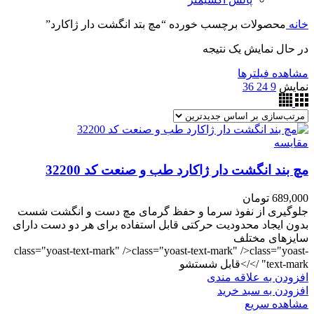
خانه
محصولات برچسب خورده “مچ بتد انگشت دار ژاکارد”
در حال نمایش یک نتیجه
مشاهده فیلترها
نمایش
9
24
36
مقایسه
مچ بند انگشت دار ژاکارد طب و صنعت کد 32200
689,000
تومان
جلوگیری از نفوذ سرما و حفظ گرمای مچ دست و انگشت شست
بدون ایجاد محدودیت حرکتی قابل استفاده برای هر دو دست دارای
سایزهای مختلف
class="yoast-text-mark" />class="yoast-text-mark" />class="yoast-
text-mark" />/>قابل شستشو
افزودن به علاقه مندی
افزودن به سبد خرید
مشاهده سریع