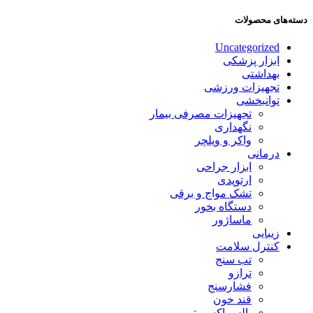
دسته‌های محصولات
Uncategorized
ابزار پزشکی
بهداشتی
تجهیزات ورزشی
توانبخشی
تجهیزات مصرفی بیمار
نگهداری
واکر و ویلچر
درمانی
ابزار جراحی
ارتوپدی
تشک مواج و برقی
دستگاه بخور
ماساژور
زیبایی
کنترل سلامت
تب سنج
ترازو
فشارسنج
قند خون
پالس اکسیمتر