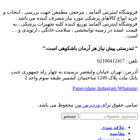
فروشگاه اینترنتی آلمامد ، مرجعی مطمعن جهت بررسی ، انتخاب و
خرید انواع کالاهای پزشکی مورد نیاز مصرف کننده می باشد .
فروشگاه اینترنتی آلمامد توزیع کننده کلیه تجهیزات پزشکی ، به
قیمت عمده در زمینه توانبخشی ، سلامت خانگی ، ارتوپدی و …
است .
” تندرستی پیش نیاز هر آرمان باشکوهی است.”
تلفن
: 02166412417
آدرس : تهران خیابان ولیعصر نرسیده به چهار راه جمهوری جنب
بانک ملت پلاک 1249 ساختمان کشمیر طبقه سوم واحد 2
Paper-plane
Instagram
Whatsapp
تمامی حقوق برای
وردپرس من
محفوظ می باشد.
جستجو
علاقه مندی
مقایسه
ورود / ثبت نام