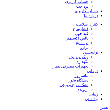
حساب کاربری
پرداخت
حساب کاربری
درباره ما
کنترل سلامت
فشارسنج
قند خون
پالس اکسیمتر
تب سنج
ترازو
توانبخشی
واکر و ویلچر
نگهداری
تجهیزات مصرفی بیمار
درمانی
ماساژور
دستگاه بخور
تشک مواج و برقی
ارتوپدی
زیبایی
بهداشتی
بستن