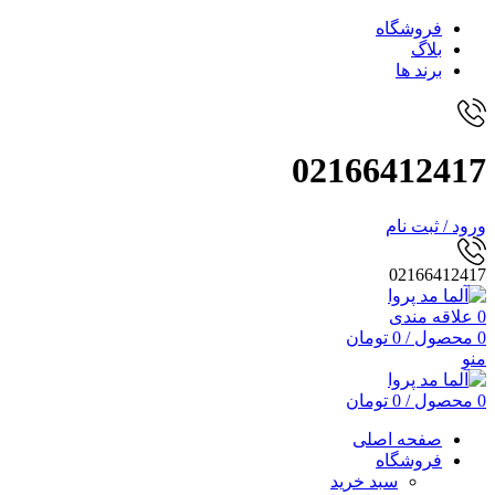
فروشگاه
بلاگ
برند ها
02166412417
ورود / ثبت نام
02166412417
0
علاقه مندی
0
محصول
/
0
تومان
منو
0
محصول
/
0
تومان
صفحه اصلی
فروشگاه
سبد خرید