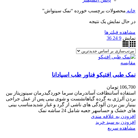
خانه
محصولات برچسب خورده “نمک سینواش”
در حال نمایش یک نتیجه
مشاهده فیلترها
نمایش
9
24
36
مقایسه
نمک طبی افتیکو فناور طب اسپادانا
106,700
تومان
استفاده آساننظافت آساندرمان سرما خوردگیدرمان سینوزیتاز بین
بردن آلرژی به گرده گیاهانشست و شوی بینی پس از عمل جراحی
بینیاز بین بردن آلودگی های ناشی از گرد و غبار شدیدمناسب بینی
های خشک و حساسهر جعبه شامل 24 ساشه نمک
افزودن به علاقه مندی
افزودن به سبد خرید
مشاهده سریع