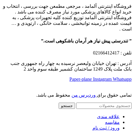
فروشگاه اینترنتی آلمامد ، مرجعی مطمعن جهت بررسی ، انتخاب و
خرید انواع کالاهای پزشکی مورد نیاز مصرف کننده می باشد .
فروشگاه اینترنتی آلمامد توزیع کننده کلیه تجهیزات پزشکی ، به
قیمت عمده در زمینه توانبخشی ، سلامت خانگی ، ارتوپدی و …
است .
” تندرستی پیش نیاز هر آرمان باشکوهی است.”
تلفن
: 02166412417
آدرس : تهران خیابان ولیعصر نرسیده به چهار راه جمهوری جنب
بانک ملت پلاک 1249 ساختمان کشمیر طبقه سوم واحد 2
Paper-plane
Instagram
Whatsapp
تمامی حقوق برای
وردپرس من
محفوظ می باشد.
جستجو
علاقه مندی
مقایسه
ورود / ثبت نام