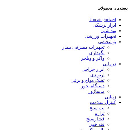
دسته‌های محصولات
Uncategorized
ابزار پزشکی
بهداشتی
تجهیزات ورزشی
توانبخشی
تجهیزات مصرفی بیمار
نگهداری
واکر و ویلچر
درمانی
ابزار جراحی
ارتوپدی
تشک مواج و برقی
دستگاه بخور
ماساژور
زیبایی
کنترل سلامت
تب سنج
ترازو
فشارسنج
قند خون
پالس اکسیمتر