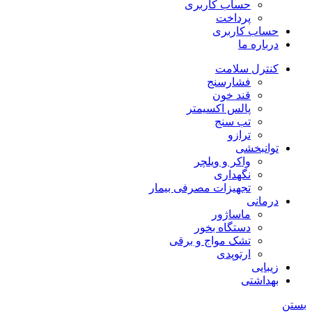
حساب کاربری
پرداخت
حساب کاربری
درباره ما
کنترل سلامت
فشارسنج
قند خون
پالس اکسیمتر
تب سنج
ترازو
توانبخشی
واکر و ویلچر
نگهداری
تجهیزات مصرفی بیمار
درمانی
ماساژور
دستگاه بخور
تشک مواج و برقی
ارتوپدی
زیبایی
بهداشتی
بستن