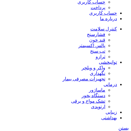
حساب کاربری
پرداخت
حساب کاربری
درباره ما
کنترل سلامت
فشارسنج
قند خون
پالس اکسیمتر
تب سنج
ترازو
توانبخشی
واکر و ویلچر
نگهداری
تجهیزات مصرفی بیمار
درمانی
ماساژور
دستگاه بخور
تشک مواج و برقی
ارتوپدی
زیبایی
بهداشتی
بستن