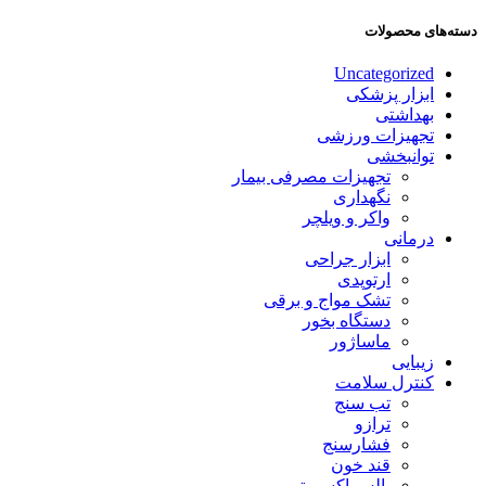
دسته‌های محصولات
Uncategorized
ابزار پزشکی
بهداشتی
تجهیزات ورزشی
توانبخشی
تجهیزات مصرفی بیمار
نگهداری
واکر و ویلچر
درمانی
ابزار جراحی
ارتوپدی
تشک مواج و برقی
دستگاه بخور
ماساژور
زیبایی
کنترل سلامت
تب سنج
ترازو
فشارسنج
قند خون
پالس اکسیمتر