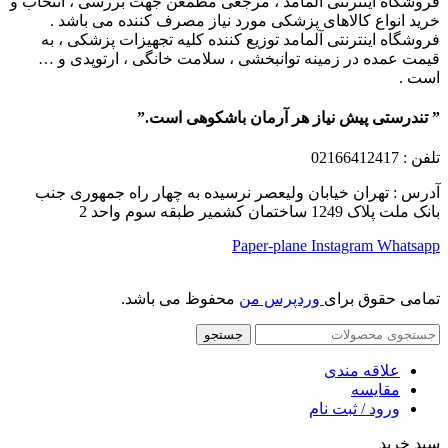
فروشگاه اینترنتی آلمامد ، مرجعی مطمعن جهت بررسی ، انتخاب و
خرید انواع کالاهای پزشکی مورد نیاز مصرف کننده می باشد .
فروشگاه اینترنتی آلمامد توزیع کننده کلیه تجهیزات پزشکی ، به
قیمت عمده در زمینه توانبخشی ، سلامت خانگی ، ارتوپدی و …
است .
” تندرستی پیش نیاز هر آرمان باشکوهی است.”
تلفن
: 02166412417
آدرس : تهران خیابان ولیعصر نرسیده به چهار راه جمهوری جنب
بانک ملت پلاک 1249 ساختمان کشمیر طبقه سوم واحد 2
Paper-plane
Instagram
Whatsapp
تمامی حقوق برای
وردپرس من
محفوظ می باشد.
جستجو
علاقه مندی
مقایسه
ورود / ثبت نام
سبد خرید