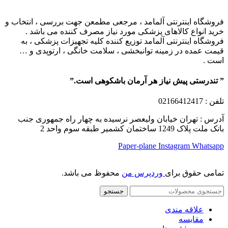
فروشگاه اینترنتی آلمامد ، مرجعی مطمعن جهت بررسی ، انتخاب و
خرید انواع کالاهای پزشکی مورد نیاز مصرف کننده می باشد .
فروشگاه اینترنتی آلمامد توزیع کننده کلیه تجهیزات پزشکی ، به
قیمت عمده در زمینه توانبخشی ، سلامت خانگی ، ارتوپدی و …
است .
” تندرستی پیش نیاز هر آرمان باشکوهی است.”
تلفن
: 02166412417
آدرس : تهران خیابان ولیعصر نرسیده به چهار راه جمهوری جنب
بانک ملت پلاک 1249 ساختمان کشمیر طبقه سوم واحد 2
Paper-plane
Instagram
Whatsapp
تمامی حقوق برای
وردپرس من
محفوظ می باشد.
جستجو
علاقه مندی
مقایسه