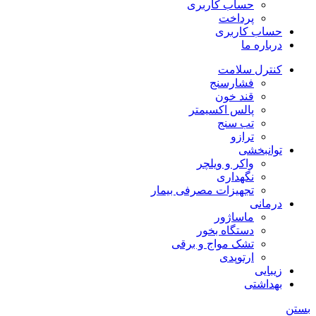
حساب کاربری
پرداخت
حساب کاربری
درباره ما
کنترل سلامت
فشارسنج
قند خون
پالس اکسیمتر
تب سنج
ترازو
توانبخشی
واکر و ویلچر
نگهداری
تجهیزات مصرفی بیمار
درمانی
ماساژور
دستگاه بخور
تشک مواج و برقی
ارتوپدی
زیبایی
بهداشتی
بستن