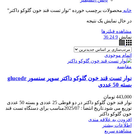
خانه
محصولات برچسب خورده “نوار تست قند خون گلوکو داکتر”
در حال نمایش یک نتیجه
مشاهده فیلترها
نمایش
9
24
36
اتمام موجودی
مقایسه
نوار تست قند خون گلوکو داکتر سوپر سنسور glucodr
بسته 50 عددی
443,000
تومان
نوار قند خون گلوکو داکتر در دو قوطی 25 عددی و بسته 50 عددی
توزیع می شود.تاریخ انثضا : 2025/07مناسب برای دستگاه تست قند
خون گلوکو داکتر
افزودن به علاقه مندی
اطلاعات بیشتر
مشاهده سریع