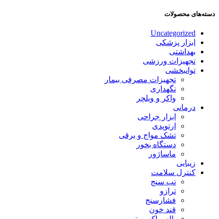
دسته‌های محصولات
Uncategorized
ابزار پزشکی
بهداشتی
تجهیزات ورزشی
توانبخشی
تجهیزات مصرفی بیمار
نگهداری
واکر و ویلچر
درمانی
ابزار جراحی
ارتوپدی
تشک مواج و برقی
دستگاه بخور
ماساژور
زیبایی
کنترل سلامت
تب سنج
ترازو
فشارسنج
قند خون
پالس اکسیمتر