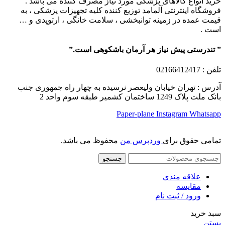
خرید انواع کالاهای پزشکی مورد نیاز مصرف کننده می باشد .
فروشگاه اینترنتی آلمامد توزیع کننده کلیه تجهیزات پزشکی ، به
قیمت عمده در زمینه توانبخشی ، سلامت خانگی ، ارتوپدی و …
است .
” تندرستی پیش نیاز هر آرمان باشکوهی است.”
تلفن
: 02166412417
آدرس : تهران خیابان ولیعصر نرسیده به چهار راه جمهوری جنب
بانک ملت پلاک 1249 ساختمان کشمیر طبقه سوم واحد 2
Paper-plane
Instagram
Whatsapp
تمامی حقوق برای
وردپرس من
محفوظ می باشد.
جستجو
علاقه مندی
مقایسه
ورود / ثبت نام
سبد خرید
بستن