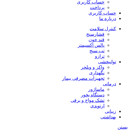
حساب کاربری
پرداخت
حساب کاربری
درباره ما
کنترل سلامت
فشارسنج
قند خون
پالس اکسیمتر
تب سنج
ترازو
توانبخشی
واکر و ویلچر
نگهداری
تجهیزات مصرفی بیمار
درمانی
ماساژور
دستگاه بخور
تشک مواج و برقی
ارتوپدی
زیبایی
بهداشتی
بستن