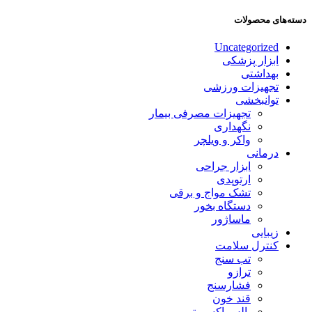
دسته‌های محصولات
Uncategorized
ابزار پزشکی
بهداشتی
تجهیزات ورزشی
توانبخشی
تجهیزات مصرفی بیمار
نگهداری
واکر و ویلچر
درمانی
ابزار جراحی
ارتوپدی
تشک مواج و برقی
دستگاه بخور
ماساژور
زیبایی
کنترل سلامت
تب سنج
ترازو
فشارسنج
قند خون
پالس اکسیمتر