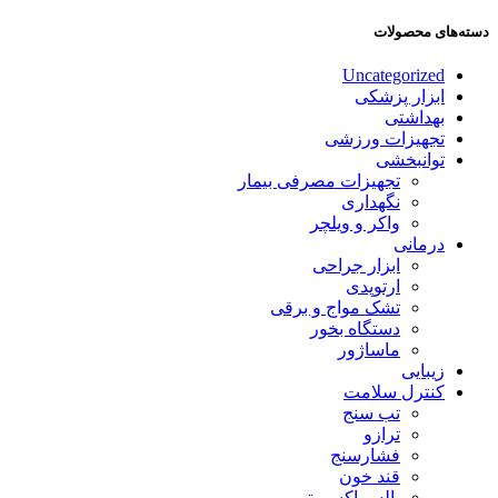
دسته‌های محصولات
Uncategorized
ابزار پزشکی
بهداشتی
تجهیزات ورزشی
توانبخشی
تجهیزات مصرفی بیمار
نگهداری
واکر و ویلچر
درمانی
ابزار جراحی
ارتوپدی
تشک مواج و برقی
دستگاه بخور
ماساژور
زیبایی
کنترل سلامت
تب سنج
ترازو
فشارسنج
قند خون
پالس اکسیمتر