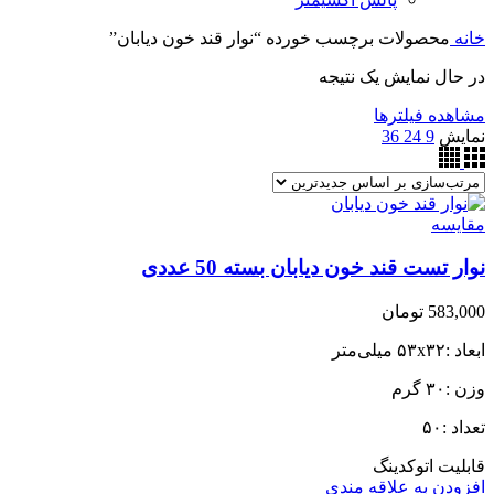
خانه
محصولات برچسب خورده “نوار قند خون دیابان”
در حال نمایش یک نتیجه
مشاهده فیلترها
نمایش
9
24
36
مقایسه
نوار تست قند خون دیابان بسته 50 عددی
583,000
تومان
ابعاد :۵۳x۳۲ میلی‌متر
وزن :۳۰ گرم
تعداد :۵۰
قابلیت اتوکدینگ
افزودن به علاقه مندی