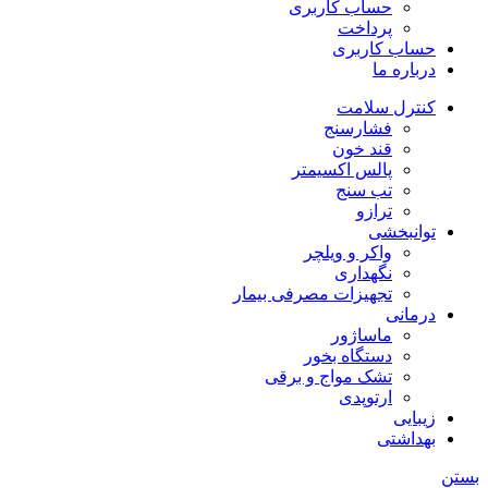
حساب کاربری
پرداخت
حساب کاربری
درباره ما
کنترل سلامت
فشارسنج
قند خون
پالس اکسیمتر
تب سنج
ترازو
توانبخشی
واکر و ویلچر
نگهداری
تجهیزات مصرفی بیمار
درمانی
ماساژور
دستگاه بخور
تشک مواج و برقی
ارتوپدی
زیبایی
بهداشتی
بستن