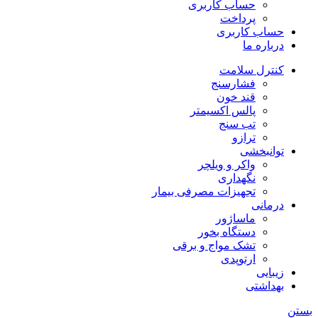
حساب کاربری
پرداخت
حساب کاربری
درباره ما
کنترل سلامت
فشارسنج
قند خون
پالس اکسیمتر
تب سنج
ترازو
توانبخشی
واکر و ویلچر
نگهداری
تجهیزات مصرفی بیمار
درمانی
ماساژور
دستگاه بخور
تشک مواج و برقی
ارتوپدی
زیبایی
بهداشتی
بستن