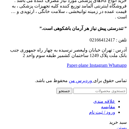
خرید انواع کالاهای پزشکی مورد نیاز مصرف کننده می باشد .
فروشگاه اینترنتی آلمامد توزیع کننده کلیه تجهیزات پزشکی ، به
قیمت عمده در زمینه توانبخشی ، سلامت خانگی ، ارتوپدی و …
است .
” تندرستی پیش نیاز هر آرمان باشکوهی است.”
تلفن
: 02166412417
آدرس : تهران خیابان ولیعصر نرسیده به چهار راه جمهوری جنب
بانک ملت پلاک 1249 ساختمان کشمیر طبقه سوم واحد 2
Paper-plane
Instagram
Whatsapp
تمامی حقوق برای
وردپرس من
محفوظ می باشد.
جستجو
علاقه مندی
مقایسه
ورود / ثبت نام
سبد خرید
بستن