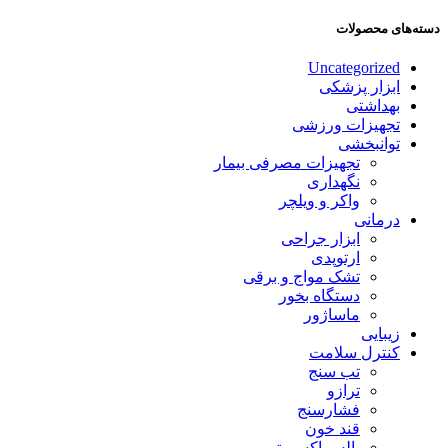
دسته‌های محصولات
Uncategorized
ابزار پزشکی
بهداشتی
تجهیزات ورزشی
توانبخشی
تجهیزات مصرفی بیمار
نگهداری
واکر و ویلچر
درمانی
ابزار جراحی
ارتوپدی
تشک مواج و برقی
دستگاه بخور
ماساژور
زیبایی
کنترل سلامت
تب سنج
ترازو
فشارسنج
قند خون
پالس اکسیمتر