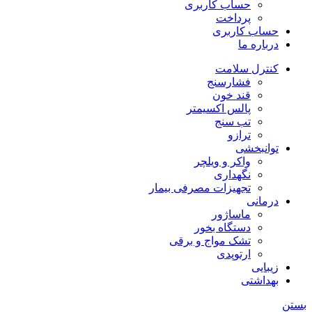
حساب کاربری
پرداخت
حساب کاربری
درباره ما
کنترل سلامت
فشارسنج
قند خون
پالس اکسیمتر
تب سنج
ترازو
توانبخشی
واکر و ویلچر
نگهداری
تجهیزات مصرفی بیمار
درمانی
ماساژور
دستگاه بخور
تشک مواج و برقی
ارتوپدی
زیبایی
بهداشتی
بستن