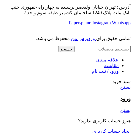
آدرس : تهران خیابان ولیعصر نرسیده به چهار راه جمهوری جنب
بانک ملت پلاک 1249 ساختمان کشمیر طبقه سوم واحد 2
Paper-plane
Instagram
Whatsapp
تمامی حقوق برای
وردپرس من
محفوظ می باشد.
جستجو
علاقه مندی
مقایسه
ورود / ثبت نام
سبد خرید
بستن
ورود
بستن
هنوز حساب کاربری ندارید؟
ایجاد حساب کاربری