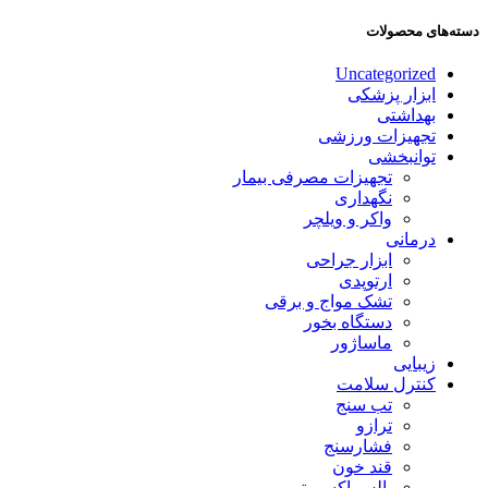
دسته‌های محصولات
Uncategorized
ابزار پزشکی
بهداشتی
تجهیزات ورزشی
توانبخشی
تجهیزات مصرفی بیمار
نگهداری
واکر و ویلچر
درمانی
ابزار جراحی
ارتوپدی
تشک مواج و برقی
دستگاه بخور
ماساژور
زیبایی
کنترل سلامت
تب سنج
ترازو
فشارسنج
قند خون
پالس اکسیمتر