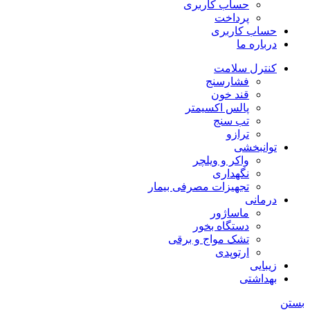
حساب کاربری
پرداخت
حساب کاربری
درباره ما
کنترل سلامت
فشارسنج
قند خون
پالس اکسیمتر
تب سنج
ترازو
توانبخشی
واکر و ویلچر
نگهداری
تجهیزات مصرفی بیمار
درمانی
ماساژور
دستگاه بخور
تشک مواج و برقی
ارتوپدی
زیبایی
بهداشتی
بستن