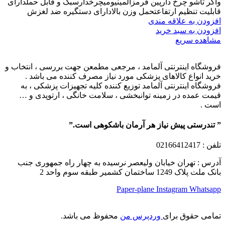
واکر تاشو چرخ دارپین قرمزآلمینیومیچرخدارسبک و قابل حملدارای
قابلیت تنظیم ارتفاعتحمل وزن بالادارای دستگیره ضد لغزش
افزودن به علاقه مندی
افزودن به سبد خرید
مشاهده سریع
فروشگاه اینترنتی آلمامد ، مرجعی مطمعن جهت بررسی ، انتخاب و
خرید انواع کالاهای پزشکی مورد نیاز مصرف کننده می باشد .
فروشگاه اینترنتی آلمامد توزیع کننده کلیه تجهیزات پزشکی ، به
قیمت عمده در زمینه توانبخشی ، سلامت خانگی ، ارتوپدی و …
است .
” تندرستی پیش نیاز هر آرمان باشکوهی است.”
تلفن
: 02166412417
آدرس : تهران خیابان ولیعصر نرسیده به چهار راه جمهوری جنب
بانک ملت پلاک 1249 ساختمان کشمیر طبقه سوم واحد 2
Paper-plane
Instagram
Whatsapp
تمامی حقوق برای
وردپرس من
محفوظ می باشد.