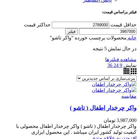
فیلتر براساس قیمت:
حداقل قیمت
حداکثر قیمت
فیلتر
خانه
محصولات برچسب خورده “واکر تاشو”
در حال نمایش 5 نتیجه
مشاهده فیلترها
نمایش
9
24
36
مقایسه
واکر چرخدار اطفال ( تاشو )
3,987,000
تومان
واکر چرخدار اطفال ( تاشو ) واکر چرخدار اطفال محصولی با
کیفیت تولید کشور ایران میباشد . این محصول ابزاری
افزودن به علاقه مندی