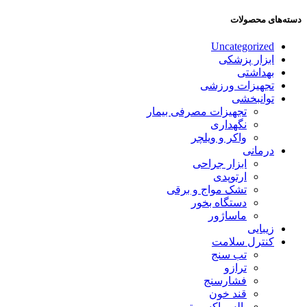
دسته‌های محصولات
Uncategorized
ابزار پزشکی
بهداشتی
تجهیزات ورزشی
توانبخشی
تجهیزات مصرفی بیمار
نگهداری
واکر و ویلچر
درمانی
ابزار جراحی
ارتوپدی
تشک مواج و برقی
دستگاه بخور
ماساژور
زیبایی
کنترل سلامت
تب سنج
ترازو
فشارسنج
قند خون
پالس اکسیمتر