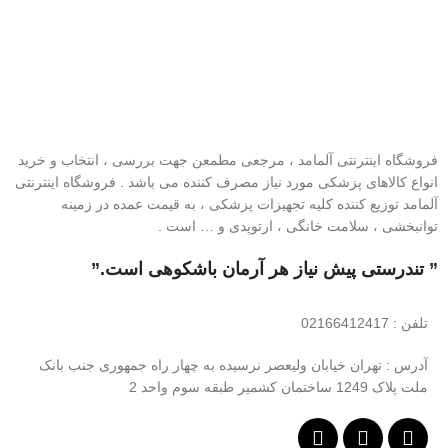
فروشگاه اینترنتی آلمامد ، مرجعی مطمعن جهت بررسی ، انتخاب و خرید
انواع کالاهای پزشکی مورد نیاز مصرف کننده می باشد . فروشگاه اینترنتی
آلمامد توزیع کننده کلیه تجهیزات پزشکی ، به قیمت عمده در زمینه
توانبخشی ، سلامت خانگی ، ارتوپدی و … است .
” تندرستی پیش نیاز هر آرمان باشکوهی است.”
تلفن
: 02166412417
آدرس : تهران خیابان ولیعصر نرسیده به چهار راه جمهوری جنب بانک
ملت پلاک 1249 ساختمان کشمیر طبقه سوم واحد 2