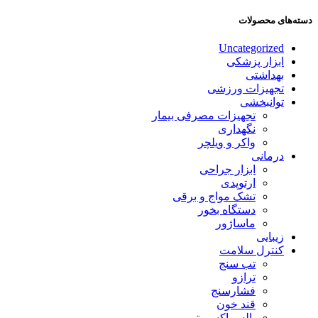
دسته‌های محصولات
Uncategorized
ابزار پزشکی
بهداشتی
تجهیزات ورزشی
توانبخشی
تجهیزات مصرفی بیمار
نگهداری
واکر و ویلچر
درمانی
ابزار جراحی
ارتوپدی
تشک مواج و برقی
دستگاه بخور
ماساژور
زیبایی
کنترل سلامت
تب سنج
ترازو
فشارسنج
قند خون
پالس اکسیمتر