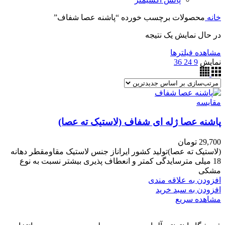
خانه
محصولات برچسب خورده “پاشنه عصا شفاف”
در حال نمایش یک نتیجه
مشاهده فیلترها
نمایش
9
24
36
مقایسه
پاشنه عصا ژله ای شفاف (لاستیک ته عصا)
29,700
تومان
(لاستیک ته عصا)تولید کشور ایراناز جنس لاستیک مقاومقطر دهانه
18 میلی مترسایدگی کمتر و انعطاف پذیری بیشتر نسبت به نوع
مشکی
افزودن به علاقه مندی
افزودن به سبد خرید
مشاهده سریع