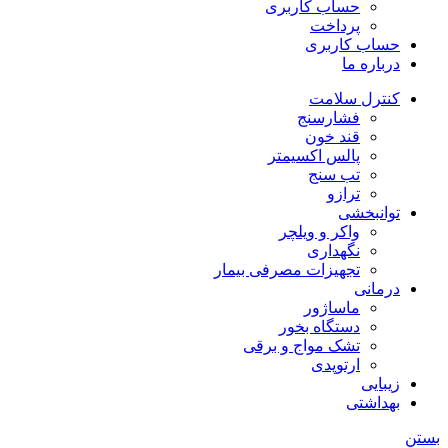
حساب کاربری
پرداخت
حساب کاربری
درباره ما
کنترل سلامت
فشارسنج
قند خون
پالس اکسیمتر
تب سنج
ترازو
توانبخشی
واکر و ویلچر
نگهداری
تجهیزات مصرفی بیمار
درمانی
ماساژور
دستگاه بخور
تشک مواج و برقی
ارتوپدی
زیبایی
بهداشتی
بستن