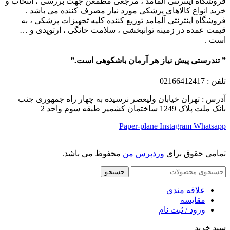
فروشگاه اینترنتی آلمامد ، مرجعی مطمعن جهت بررسی ، انتخاب و
خرید انواع کالاهای پزشکی مورد نیاز مصرف کننده می باشد .
فروشگاه اینترنتی آلمامد توزیع کننده کلیه تجهیزات پزشکی ، به
قیمت عمده در زمینه توانبخشی ، سلامت خانگی ، ارتوپدی و …
است .
” تندرستی پیش نیاز هر آرمان باشکوهی است.”
تلفن
: 02166412417
آدرس : تهران خیابان ولیعصر نرسیده به چهار راه جمهوری جنب
بانک ملت پلاک 1249 ساختمان کشمیر طبقه سوم واحد 2
Paper-plane
Instagram
Whatsapp
تمامی حقوق برای
وردپرس من
محفوظ می باشد.
جستجو
علاقه مندی
مقایسه
ورود / ثبت نام
سبد خرید