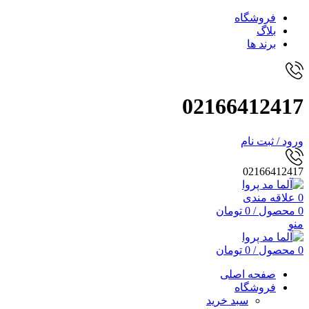
فروشگاه
بلاگ
برند ها
02166412417
ورود / ثبت نام
02166412417
0
علاقه مندی
0
محصول
/
0
تومان
منو
0
محصول
/
0
تومان
صفحه اصلی
فروشگاه
سبد خرید