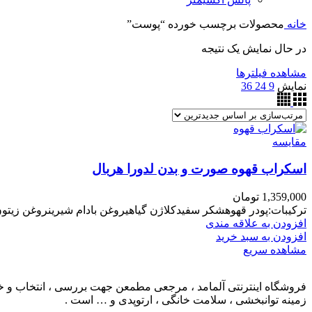
خانه
محصولات برچسب خورده “پوست”
در حال نمایش یک نتیجه
مشاهده فیلترها
نمایش
9
24
36
مقایسه
اسکراب قهوه صورت و بدن لدورا هربال
1,359,000
تومان
ترکیبات:پودر قهوهشکر سفیدکلاژن گیاهیروغن بادام شیرینروغن زیتو
افزودن به علاقه مندی
افزودن به سبد خرید
مشاهده سریع
فروشگاه اینترنتی آلمامد ، مرجعی مطمعن جهت بررسی ، انتخاب و خرید
زمینه توانبخشی ، سلامت خانگی ، ارتوپدی و … است .