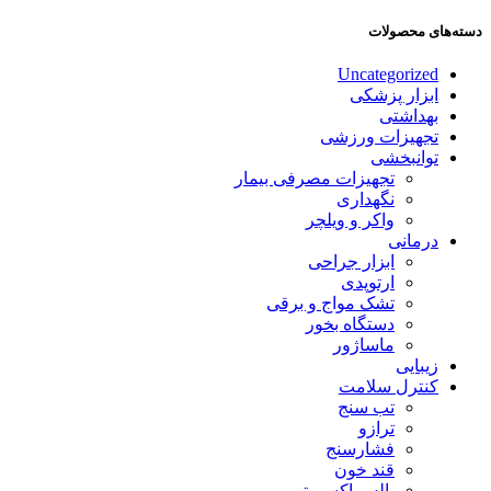
دسته‌های محصولات
Uncategorized
ابزار پزشکی
بهداشتی
تجهیزات ورزشی
توانبخشی
تجهیزات مصرفی بیمار
نگهداری
واکر و ویلچر
درمانی
ابزار جراحی
ارتوپدی
تشک مواج و برقی
دستگاه بخور
ماساژور
زیبایی
کنترل سلامت
تب سنج
ترازو
فشارسنج
قند خون
پالس اکسیمتر