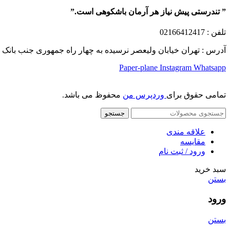
” تندرستی پیش نیاز هر آرمان باشکوهی است.”
تلفن
: 02166412417
آدرس : تهران خیابان ولیعصر نرسیده به چهار راه جمهوری جنب بانک ملت پلاک 1249 ساختمان کشمیر طب
Paper-plane
Instagram
Whatsapp
تمامی حقوق برای
وردپرس من
محفوظ می باشد.
جستجو
علاقه مندی
مقایسه
ورود / ثبت نام
سبد خرید
بستن
ورود
بستن