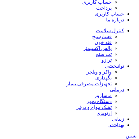
حساب کاربری
پرداخت
حساب کاربری
درباره ما
کنترل سلامت
فشارسنج
قند خون
پالس اکسیمتر
تب سنج
ترازو
توانبخشی
واکر و ویلچر
نگهداری
تجهیزات مصرفی بیمار
درمانی
ماساژور
دستگاه بخور
تشک مواج و برقی
ارتوپدی
زیبایی
بهداشتی
بستن