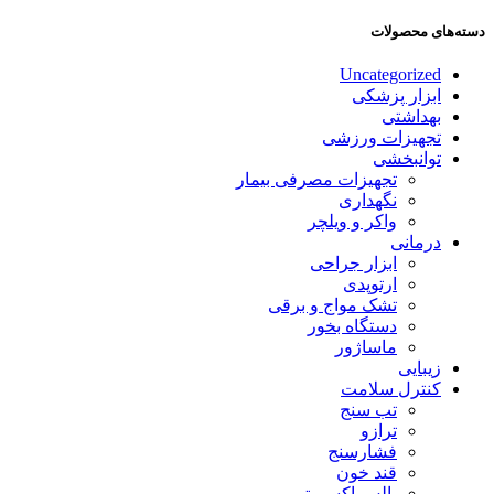
دسته‌های محصولات
Uncategorized
ابزار پزشکی
بهداشتی
تجهیزات ورزشی
توانبخشی
تجهیزات مصرفی بیمار
نگهداری
واکر و ویلچر
درمانی
ابزار جراحی
ارتوپدی
تشک مواج و برقی
دستگاه بخور
ماساژور
زیبایی
کنترل سلامت
تب سنج
ترازو
فشارسنج
قند خون
پالس اکسیمتر