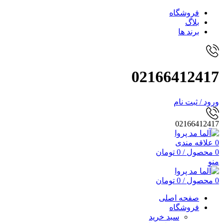
فروشگاه
بلاگ
برند ها
02166412417
ورود / ثبت نام
02166412417
0
علاقه مندی
0
محصول
/
0
تومان
منو
0
محصول
/
0
تومان
صفحه اصلی
فروشگاه
سبد خرید