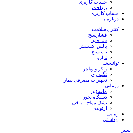
حساب کاربری
پرداخت
حساب کاربری
درباره ما
کنترل سلامت
فشارسنج
قند خون
پالس اکسیمتر
تب سنج
ترازو
توانبخشی
واکر و ویلچر
نگهداری
تجهیزات مصرفی بیمار
درمانی
ماساژور
دستگاه بخور
تشک مواج و برقی
ارتوپدی
زیبایی
بهداشتی
بستن