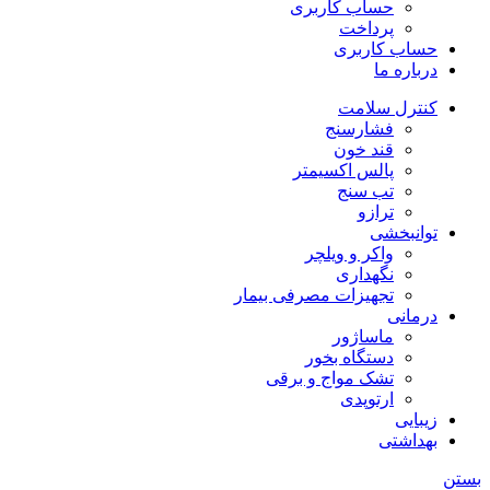
حساب کاربری
پرداخت
حساب کاربری
درباره ما
کنترل سلامت
فشارسنج
قند خون
پالس اکسیمتر
تب سنج
ترازو
توانبخشی
واکر و ویلچر
نگهداری
تجهیزات مصرفی بیمار
درمانی
ماساژور
دستگاه بخور
تشک مواج و برقی
ارتوپدی
زیبایی
بهداشتی
بستن