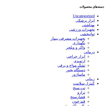
دسته‌های محصولات
Uncategorized
ابزار پزشکی
بهداشتی
تجهیزات ورزشی
توانبخشی
تجهیزات مصرفی بیمار
نگهداری
واکر و ویلچر
درمانی
ابزار جراحی
ارتوپدی
تشک مواج و برقی
دستگاه بخور
ماساژور
زیبایی
کنترل سلامت
تب سنج
ترازو
فشارسنج
قند خون
پالس اکسیمتر