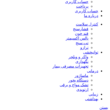
حساب کاربری
پرداخت
حساب کاربری
درباره ما
کنترل سلامت
فشارسنج
قند خون
پالس اکسیمتر
تب سنج
ترازو
توانبخشی
واکر و ویلچر
نگهداری
تجهیزات مصرفی بیمار
درمانی
ماساژور
دستگاه بخور
تشک مواج و برقی
ارتوپدی
زیبایی
بهداشتی
بستن