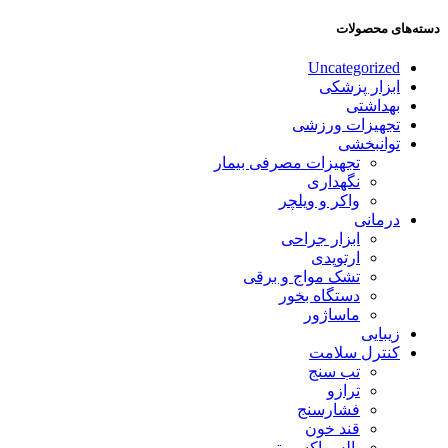
دسته‌های محصولات
Uncategorized
ابزار پزشکی
بهداشتی
تجهیزات ورزشی
توانبخشی
تجهیزات مصرفی بیمار
نگهداری
واکر و ویلچر
درمانی
ابزار جراحی
ارتوپدی
تشک مواج و برقی
دستگاه بخور
ماساژور
زیبایی
کنترل سلامت
تب سنج
ترازو
فشارسنج
قند خون
پالس اکسیمتر