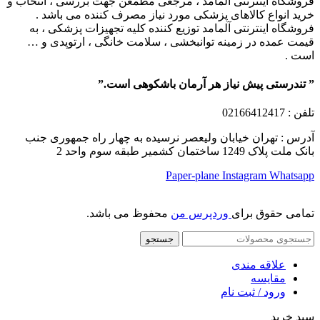
فروشگاه اینترنتی آلمامد ، مرجعی مطمعن جهت بررسی ، انتخاب و
خرید انواع کالاهای پزشکی مورد نیاز مصرف کننده می باشد .
فروشگاه اینترنتی آلمامد توزیع کننده کلیه تجهیزات پزشکی ، به
قیمت عمده در زمینه توانبخشی ، سلامت خانگی ، ارتوپدی و …
است .
” تندرستی پیش نیاز هر آرمان باشکوهی است.”
تلفن
: 02166412417
آدرس : تهران خیابان ولیعصر نرسیده به چهار راه جمهوری جنب
بانک ملت پلاک 1249 ساختمان کشمیر طبقه سوم واحد 2
Paper-plane
Instagram
Whatsapp
تمامی حقوق برای
وردپرس من
محفوظ می باشد.
جستجو
علاقه مندی
مقایسه
ورود / ثبت نام
سبد خرید