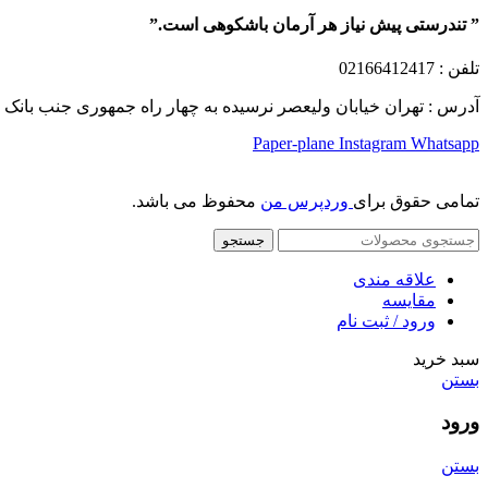
” تندرستی پیش نیاز هر آرمان باشکوهی است.”
تلفن
: 02166412417
آدرس : تهران خیابان ولیعصر نرسیده به چهار راه جمهوری جنب بانک ملت پلاک 1249 ساختمان کشمیر طب
Paper-plane
Instagram
Whatsapp
تمامی حقوق برای
وردپرس من
محفوظ می باشد.
جستجو
علاقه مندی
مقایسه
ورود / ثبت نام
سبد خرید
بستن
ورود
بستن