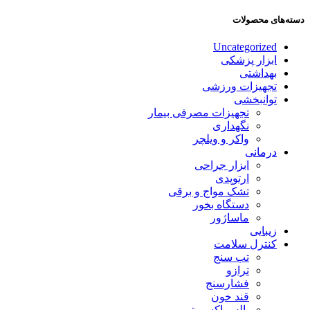
دسته‌های محصولات
Uncategorized
ابزار پزشکی
بهداشتی
تجهیزات ورزشی
توانبخشی
تجهیزات مصرفی بیمار
نگهداری
واکر و ویلچر
درمانی
ابزار جراحی
ارتوپدی
تشک مواج و برقی
دستگاه بخور
ماساژور
زیبایی
کنترل سلامت
تب سنج
ترازو
فشارسنج
قند خون
پالس اکسیمتر