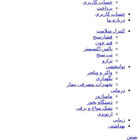
حساب کاربری
پرداخت
حساب کاربری
درباره ما
کنترل سلامت
فشارسنج
قند خون
پالس اکسیمتر
تب سنج
ترازو
توانبخشی
واکر و ویلچر
نگهداری
تجهیزات مصرفی بیمار
درمانی
ماساژور
دستگاه بخور
تشک مواج و برقی
ارتوپدی
زیبایی
بهداشتی
بستن