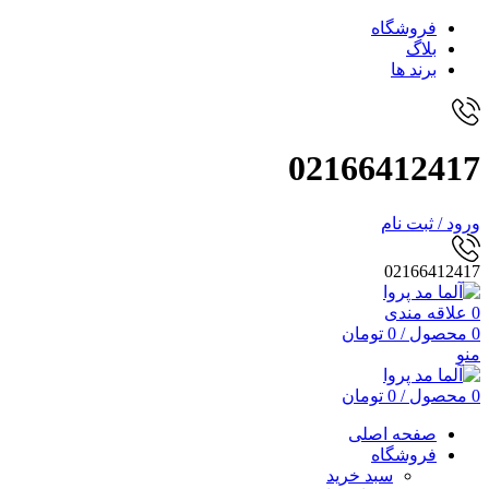
فروشگاه
بلاگ
برند ها
02166412417
ورود / ثبت نام
02166412417
0
علاقه مندی
0
محصول
/
0
تومان
منو
0
محصول
/
0
تومان
صفحه اصلی
فروشگاه
سبد خرید