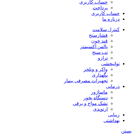
حساب کاربری
پرداخت
حساب کاربری
درباره ما
کنترل سلامت
فشارسنج
قند خون
پالس اکسیمتر
تب سنج
ترازو
توانبخشی
واکر و ویلچر
نگهداری
تجهیزات مصرفی بیمار
درمانی
ماساژور
دستگاه بخور
تشک مواج و برقی
ارتوپدی
زیبایی
بهداشتی
بستن