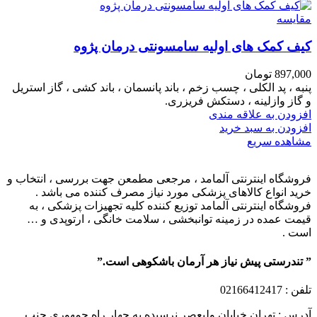
مقایسه
کیف کمک های اولیه سامسونتی درمان پژوه
897,000
تومان
پنبه ، پد الکلی ، چسب زخم ، باند پانسمان ، باند کشی ، گاز استریل
و گاز وازلینه ، دستکش فریزری.
افزودن به علاقه مندی
افزودن به سبد خرید
مشاهده سریع
فروشگاه اینترنتی آلمامد ، مرجعی مطمعن جهت بررسی ، انتخاب و
خرید انواع کالاهای پزشکی مورد نیاز مصرف کننده می باشد .
فروشگاه اینترنتی آلمامد توزیع کننده کلیه تجهیزات پزشکی ، به
قیمت عمده در زمینه توانبخشی ، سلامت خانگی ، ارتوپدی و …
است .
” تندرستی پیش نیاز هر آرمان باشکوهی است.”
تلفن
: 02166412417
آدرس : تهران خیابان ولیعصر نرسیده به چهار راه جمهوری جنب