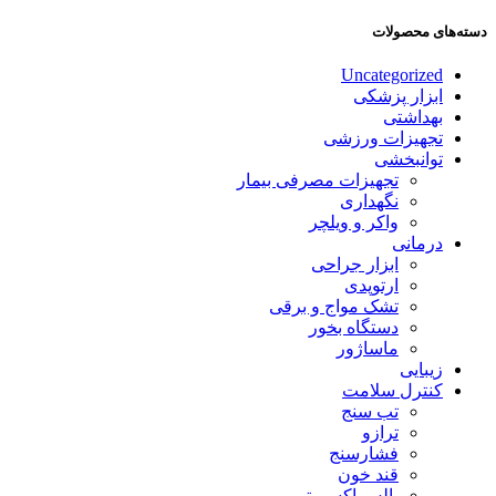
دسته‌های محصولات
Uncategorized
ابزار پزشکی
بهداشتی
تجهیزات ورزشی
توانبخشی
تجهیزات مصرفی بیمار
نگهداری
واکر و ویلچر
درمانی
ابزار جراحی
ارتوپدی
تشک مواج و برقی
دستگاه بخور
ماساژور
زیبایی
کنترل سلامت
تب سنج
ترازو
فشارسنج
قند خون
پالس اکسیمتر