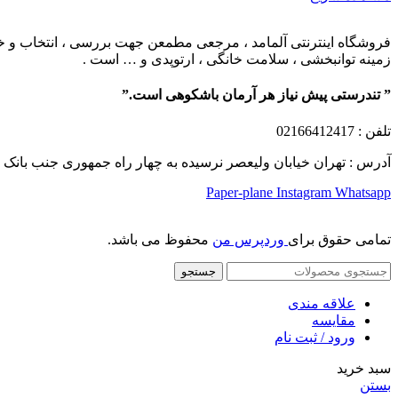
فروشگاه اینترنتی آلمامد ، مرجعی مطمعن جهت بررسی ، انتخاب و خرید
زمینه توانبخشی ، سلامت خانگی ، ارتوپدی و … است .
” تندرستی پیش نیاز هر آرمان باشکوهی است.”
تلفن
: 02166412417
آدرس : تهران خیابان ولیعصر نرسیده به چهار راه جمهوری جنب بانک ملت پلاک 1249 ساختمان کشمیر طب
Paper-plane
Instagram
Whatsapp
تمامی حقوق برای
وردپرس من
محفوظ می باشد.
جستجو
علاقه مندی
مقایسه
ورود / ثبت نام
سبد خرید
بستن