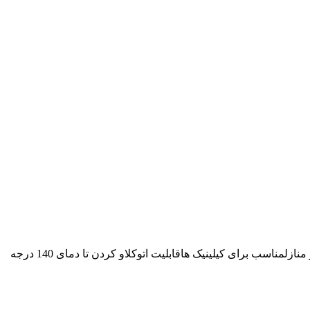
دارای بدنه استیلضد زنگدرجه 1دارای سایز بندی کوچک ، بزرگ ، متوسطجهت نگهداری وسایل پزشکیمناسب برای پانسمان های بیمارستانی و منازلمناسب برای کیلینیک هاقابلیت اتوکلاو کردن تا دمای 140 درجه