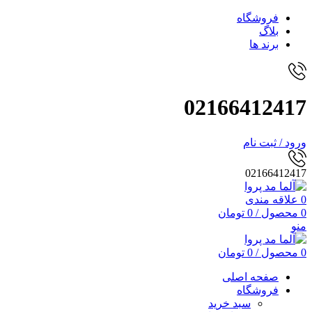
فروشگاه
بلاگ
برند ها
02166412417
ورود / ثبت نام
02166412417
0
علاقه مندی
0
محصول
/
0
تومان
منو
0
محصول
/
0
تومان
صفحه اصلی
فروشگاه
سبد خرید