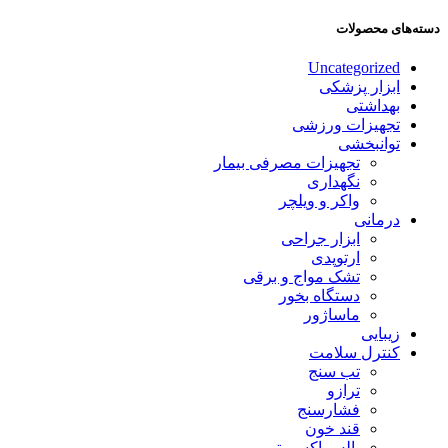
دسته‌های محصولات
Uncategorized
ابزار پزشکی
بهداشتی
تجهیزات ورزشی
توانبخشی
تجهیزات مصرفی بیمار
نگهداری
واکر و ویلچر
درمانی
ابزار جراحی
ارتوپدی
تشک مواج و برقی
دستگاه بخور
ماساژور
زیبایی
کنترل سلامت
تب سنج
ترازو
فشارسنج
قند خون
پالس اکسیمتر