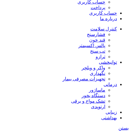
حساب کاربری
پرداخت
حساب کاربری
درباره ما
کنترل سلامت
فشارسنج
قند خون
پالس اکسیمتر
تب سنج
ترازو
توانبخشی
واکر و ویلچر
نگهداری
تجهیزات مصرفی بیمار
درمانی
ماساژور
دستگاه بخور
تشک مواج و برقی
ارتوپدی
زیبایی
بهداشتی
بستن