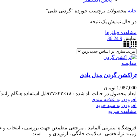
خانه
محصولات برچسب خورده “گردنی طبی”
در حال نمایش یک نتیجه
مشاهده فیلترها
نمایش
9
24
36
مقایسه
تراکشن گردن مدل بادی
1,987,000
تومان
ابعاد محصول در حالت باد شده : ۱۸×۲۲×۲۷قابل استفاده هنگام رانندگی ، نشستن پشت میز کار و کار کردن با کامپیوتر
افزودن به علاقه مندی
افزودن به سبد خرید
مشاهده سریع
فروشگاه اینترنتی آلمامد ، مرجعی مطمعن جهت بررسی ، انتخاب و خرید
زمینه توانبخشی ، سلامت خانگی ، ارتوپدی و … است .