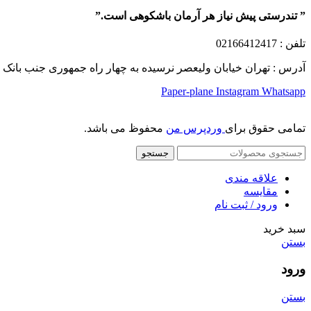
” تندرستی پیش نیاز هر آرمان باشکوهی است.”
تلفن
: 02166412417
آدرس : تهران خیابان ولیعصر نرسیده به چهار راه جمهوری جنب بانک ملت پلاک 1249 ساختمان کشمیر طب
Paper-plane
Instagram
Whatsapp
تمامی حقوق برای
وردپرس من
محفوظ می باشد.
جستجو
علاقه مندی
مقایسه
ورود / ثبت نام
سبد خرید
بستن
ورود
بستن