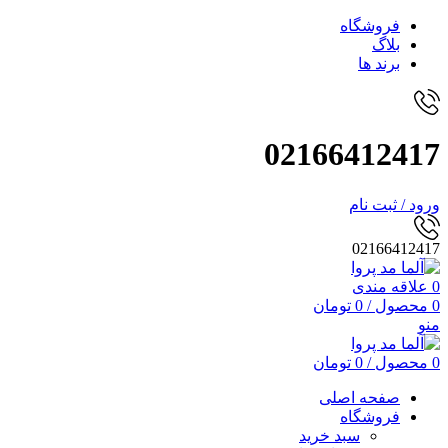
فروشگاه
بلاگ
برند ها
02166412417
ورود / ثبت نام
02166412417
0
علاقه مندی
0
محصول
/
0
تومان
منو
0
محصول
/
0
تومان
صفحه اصلی
فروشگاه
سبد خرید