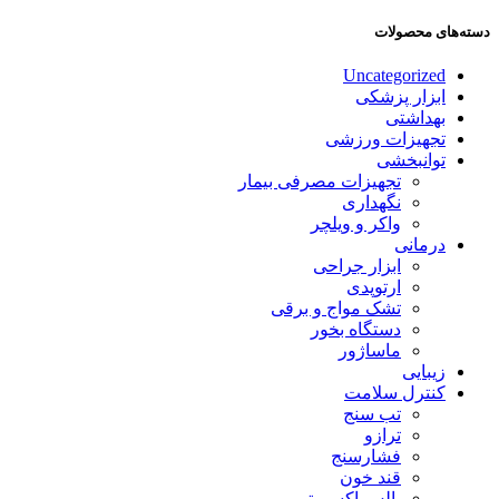
دسته‌های محصولات
Uncategorized
ابزار پزشکی
بهداشتی
تجهیزات ورزشی
توانبخشی
تجهیزات مصرفی بیمار
نگهداری
واکر و ویلچر
درمانی
ابزار جراحی
ارتوپدی
تشک مواج و برقی
دستگاه بخور
ماساژور
زیبایی
کنترل سلامت
تب سنج
ترازو
فشارسنج
قند خون
پالس اکسیمتر