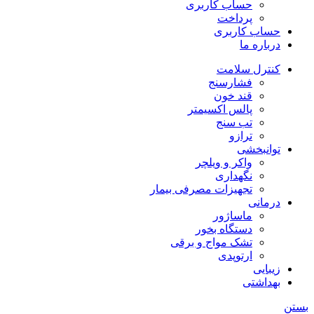
حساب کاربری
پرداخت
حساب کاربری
درباره ما
کنترل سلامت
فشارسنج
قند خون
پالس اکسیمتر
تب سنج
ترازو
توانبخشی
واکر و ویلچر
نگهداری
تجهیزات مصرفی بیمار
درمانی
ماساژور
دستگاه بخور
تشک مواج و برقی
ارتوپدی
زیبایی
بهداشتی
بستن