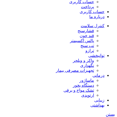
حساب کاربری
پرداخت
حساب کاربری
درباره ما
کنترل سلامت
فشارسنج
قند خون
پالس اکسیمتر
تب سنج
ترازو
توانبخشی
واکر و ویلچر
نگهداری
تجهیزات مصرفی بیمار
درمانی
ماساژور
دستگاه بخور
تشک مواج و برقی
ارتوپدی
زیبایی
بهداشتی
بستن