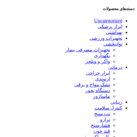
دسته‌های محصولات
Uncategorized
ابزار پزشکی
بهداشتی
تجهیزات ورزشی
توانبخشی
تجهیزات مصرفی بیمار
نگهداری
واکر و ویلچر
درمانی
ابزار جراحی
ارتوپدی
تشک مواج و برقی
دستگاه بخور
ماساژور
زیبایی
کنترل سلامت
تب سنج
ترازو
فشارسنج
قند خون
پالس اکسیمتر