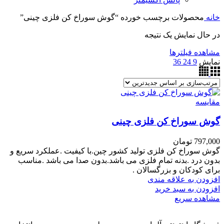
خانه
محصولات برچسب خورده “گوش سوراخ کن فلزی چینی”
در حال نمایش یک نتیجه
مشاهده فیلترها
نمایش
9
24
36
مقایسه
گوش سوراخ کن فلزی چینی
797,000
تومان
گوش سوراخ کن فلزی تولید کشور چین.با کیفیت .عملکرد سریع و
بدون درد .بدنه تمام فلزی می باشد.بدون صدا می باشد .مناسب
برای کودکان و بزرگسالان .
افزودن به علاقه مندی
افزودن به سبد خرید
مشاهده سریع