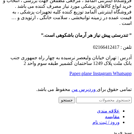
فروشگاه اینترنتی آلمامد ، مرجعی مطمعن جهت بررسی ، انتخاب و
خرید انواع کالاهای پزشکی مورد نیاز مصرف کننده می باشد .
فروشگاه اینترنتی آلمامد توزیع کننده کلیه تجهیزات پزشکی ، به
قیمت عمده در زمینه توانبخشی ، سلامت خانگی ، ارتوپدی و …
است .
” تندرستی پیش نیاز هر آرمان باشکوهی است.”
تلفن
: 02166412417
آدرس : تهران خیابان ولیعصر نرسیده به چهار راه جمهوری جنب
بانک ملت پلاک 1249 ساختمان کشمیر طبقه سوم واحد 2
Paper-plane
Instagram
Whatsapp
تمامی حقوق برای
وردپرس من
محفوظ می باشد.
جستجو
علاقه مندی
مقایسه
ورود / ثبت نام
سبد خرید