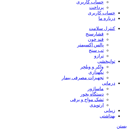
حساب کاربری
پرداخت
حساب کاربری
درباره ما
کنترل سلامت
فشارسنج
قند خون
پالس اکسیمتر
تب سنج
ترازو
توانبخشی
واکر و ویلچر
نگهداری
تجهیزات مصرفی بیمار
درمانی
ماساژور
دستگاه بخور
تشک مواج و برقی
ارتوپدی
زیبایی
بهداشتی
بستن