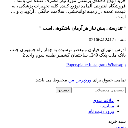
خرید انواع کالاهای پزشکی مورد نیاز مصرف کننده می باشد .
فروشگاه اینترنتی آلمامد توزیع کننده کلیه تجهیزات پزشکی ، به
قیمت عمده در زمینه توانبخشی ، سلامت خانگی ، ارتوپدی و …
است .
” تندرستی پیش نیاز هر آرمان باشکوهی است.”
تلفن
: 02166412417
آدرس : تهران خیابان ولیعصر نرسیده به چهار راه جمهوری جنب
بانک ملت پلاک 1249 ساختمان کشمیر طبقه سوم واحد 2
Paper-plane
Instagram
Whatsapp
تمامی حقوق برای
وردپرس من
محفوظ می باشد.
جستجو
علاقه مندی
مقایسه
ورود / ثبت نام
سبد خرید
بستن