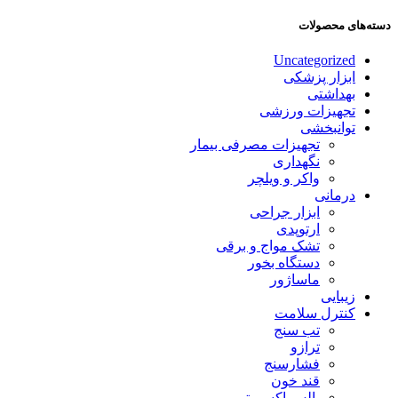
دسته‌های محصولات
Uncategorized
ابزار پزشکی
بهداشتی
تجهیزات ورزشی
توانبخشی
تجهیزات مصرفی بیمار
نگهداری
واکر و ویلچر
درمانی
ابزار جراحی
ارتوپدی
تشک مواج و برقی
دستگاه بخور
ماساژور
زیبایی
کنترل سلامت
تب سنج
ترازو
فشارسنج
قند خون
پالس اکسیمتر