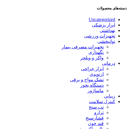
دسته‌های محصولات
Uncategorized
ابزار پزشکی
بهداشتی
تجهیزات ورزشی
توانبخشی
تجهیزات مصرفی بیمار
نگهداری
واکر و ویلچر
درمانی
ابزار جراحی
ارتوپدی
تشک مواج و برقی
دستگاه بخور
ماساژور
زیبایی
کنترل سلامت
تب سنج
ترازو
فشارسنج
قند خون
پالس اکسیمتر