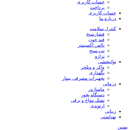
حساب کاربری
پرداخت
حساب کاربری
درباره ما
کنترل سلامت
فشارسنج
قند خون
پالس اکسیمتر
تب سنج
ترازو
توانبخشی
واکر و ویلچر
نگهداری
تجهیزات مصرفی بیمار
درمانی
ماساژور
دستگاه بخور
تشک مواج و برقی
ارتوپدی
زیبایی
بهداشتی
بستن