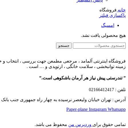
خانه
فروشگاه
پاکسازی فیلتر
امسیگ
هیچ محصولی یافت نشد.
جستجو
فروشگاه اینترنتی آلمامد ، مرجعی مطمعن جهت بررسی ، انتخاب و خرید
زمینه توانبخشی ، سلامت خانگی ، ارتوپدی و … است .
” تندرستی پیش نیاز هر آرمان باشکوهی است.”
تلفن
: 02166412417
آدرس : تهران خیابان ولیعصر نرسیده به چهار راه جمهوری جنب بانک ملت پلاک 1249 ساختمان کشمیر طب
Paper-plane
Instagram
Whatsapp
تمامی حقوق برای
وردپرس من
محفوظ می باشد.