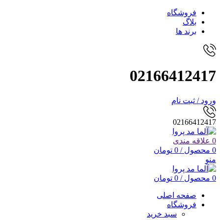
فروشگاه
بلاگ
برند ها
02166412417
ورود / ثبت نام
02166412417
0
علاقه مندی
0
محصول
/
0
تومان
منو
0
محصول
/
0
تومان
صفحه اصلی
فروشگاه
سبد خرید