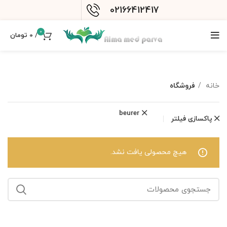
02166412417
0
/
0
تومان
خانه
فروشگاه
beurer
پاکسازی فیلتر
هیچ محصولی یافت نشد.