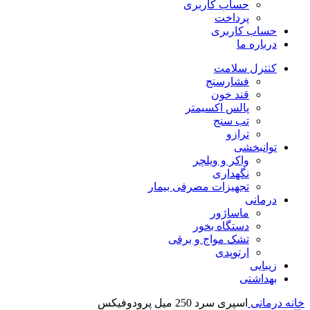
حساب کاربری
پرداخت
حساب کاربری
درباره ما
کنترل سلامت
فشارسنج
قند خون
پالس اکسیمتر
تب سنج
ترازو
توانبخشی
واکر و ویلچر
نگهداری
تجهیزات مصرفی بیمار
درمانی
ماساژور
دستگاه بخور
تشک مواج و برقی
ارتوپدی
زیبایی
بهداشتی
خانه
درمانی
اسپری سرد 250 میل پرودوفیکس