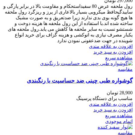
297,000
تومان
رول ملحفه عرض 80 سفیداستحکام و مقاومت بالا در برابر پارگی و
ساییدگیحافظ میکروبی بسیار بالاعاری از پرز و ریزگرد
رول ملحفه
ها
هیچ
گونه بوی بدی ندارند زیرا ضدتعریق و به صورت مشبک
ساخته شده اند.
با استفاده از این رول ملحفه ها هزینه دوخت و
شستشو نسبت به سایر ملحفه ها کاهش می یابد.رول ملحفه های
یکبار مصرف نیازی به اتوکشی و هزینه گزاف برای خرید انواع
شوینده در جهت ضدعفونی نمودن ندارد
افزودن به علاقه مندی
افزودن به سبد خرید
مشاهده سریع
مقایسه
گوشواره طبی چینی ضد حساسیت با رنگبندی
28,900
تومان
مناسب برای دستگاه پرسینگ
افزودن به علاقه مندی
افزودن به سبد خرید
مشاهده سریع
اتمام موجودی
مقایسه