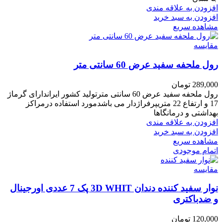
افزودن به علاقه مندی
افزودن به سبد خرید
مشاهده سریع
مقایسه
رول ملحفه سفید عرض 60 سانتی متر
289,000
تومان
رول ملحفه سفید عرض 60 سانتی مترتولید کشور ایراندارای گرماژ
17 و ارتفاع 22 متریپرفراژدار می باشدمورد استفاده درمراکز
بهداشتی و درمانگاها
افزودن به علاقه مندی
افزودن به سبد خرید
مشاهده سریع
اتمام موجودی
مقایسه
نوار سفید کننده دندان 3D WHIT پک 7 عددی اورجینال
و ضدباکتری
120,000
تومان