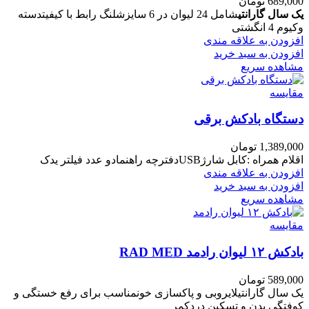
689,000
تومان
یک سال گارانتی
شامل 24 لیوان در 6 سایزشلنگ رابط با کیفیتدسته
وکیوم 4 انگشتی
افزودن به علاقه مندی
افزودن به سبد خرید
مشاهده سریع
مقایسه
دستگاه بادکش برقی
1,389,000
تومان
اقلام همراه :کابل شارژUSBدفترچه راهنمادو عدد فیلتر یدک
افزودن به علاقه مندی
افزودن به سبد خرید
مشاهده سریع
مقایسه
بادکش ۱۲ لیوان رادمد RAD MED
589,000
تومان
یک سال گارانتیلایروبی و پاکسازی خونمناسب برای رفع خستگی و
کوفتگی بدن و تسکین دردکمر