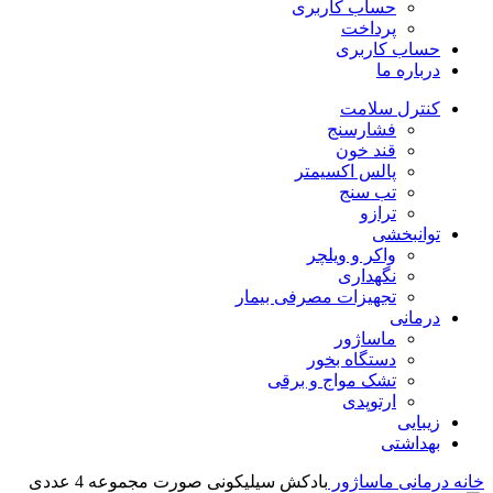
حساب کاربری
پرداخت
حساب کاربری
درباره ما
کنترل سلامت
فشارسنج
قند خون
پالس اکسیمتر
تب سنج
ترازو
توانبخشی
واکر و ویلچر
نگهداری
تجهیزات مصرفی بیمار
درمانی
ماساژور
دستگاه بخور
تشک مواج و برقی
ارتوپدی
زیبایی
بهداشتی
خانه
درمانی
ماساژور
بادکش سیلیکونی صورت مجموعه 4 عددی