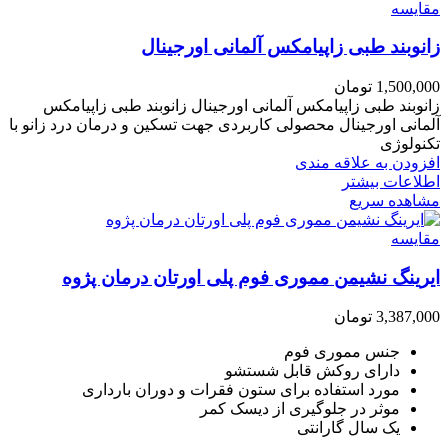
مقایسه
زانوبند طبی زاپیامکس آلمانی اورجینال
1,500,000
تومان
زانوبند طبی زاپیامکس آلمانی اورجینال زانوبند طبی زاپیامکس
آلمانی اورجینال محصولی کاربردی جهت تسکین و درمان درد زانو با
تکنولوژی
افزودن به علاقه مندی
اطلاعات بیشتر
مشاهده سریع
مقایسه
ایرینگ نشیمن مموری فوم پلی اورتان درمان پژوه
3,387,000
تومان
جنس مموری فوم
دارای روکش قابل شستشو
مورد استفاده برای ستون فقرات و دوران بارداری
موثر در جلوگیری از دیسک کمر
یک سال گارانتی