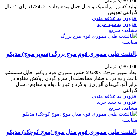
3,987,000
تومان
تولید کشور ایرانسبک و قابل حمل بودهابعاد 13×42×17دارای 5 سال
گارانتی تعویض
افزودن به علاقه مندی
افزودن به سبد خرید
مشاهده سریع
مقایسه
بالشت طبی مموری فوم موج بزرگ (سوپر موج) مدیکو
5,987,000
تومان
ابعاد سوپر موج:59x39x12 جنس مموری فوم روکش قابل شستشو
باعث رفع درد و فشار محافظت از سرو گردن روکش مقاوم در
برابر آلودگی‌های آلرژی‌زا و گرد و غبار با دوام و مقاوم 5 سال
گارانتی
افزودن به علاقه مندی
افزودن به سبد خرید
مشاهده سریع
مقایسه
بالشت طبی مموری فوم مدل موج (موج کوچک) مدیکو