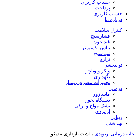
حساب کاربری
پرداخت
حساب کاربری
درباره ما
کنترل سلامت
فشارسنج
قند خون
پالس اکسیمتر
تب سنج
ترازو
توانبخشی
واکر و ویلچر
نگهداری
تجهیزات مصرفی بیمار
درمانی
ماساژور
دستگاه بخور
تشک مواج و برقی
ارتوپدی
زیبایی
بهداشتی
خانه
درمانی
ارتوپدی
بالشت بارداری مدیکو