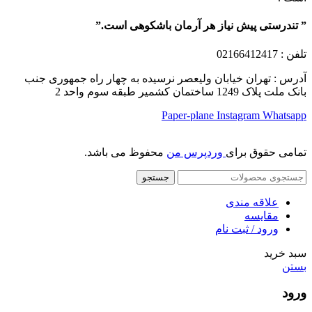
” تندرستی پیش نیاز هر آرمان باشکوهی است.”
تلفن
: 02166412417
آدرس : تهران خیابان ولیعصر نرسیده به چهار راه جمهوری جنب
بانک ملت پلاک 1249 ساختمان کشمیر طبقه سوم واحد 2
Paper-plane
Instagram
Whatsapp
تمامی حقوق برای
وردپرس من
محفوظ می باشد.
جستجو
علاقه مندی
مقایسه
ورود / ثبت نام
سبد خرید
بستن
ورود