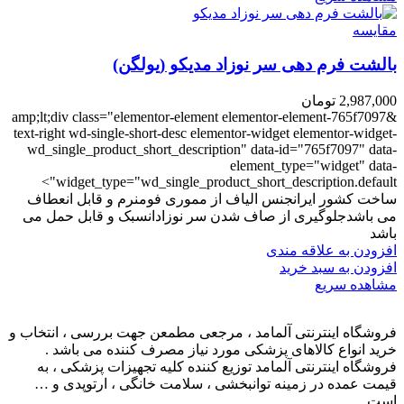
مقایسه
بالشت فرم دهی سر نوزاد مدیکو (یولگن)
2,987,000
تومان
&amp;lt;div class="elementor-element elementor-element-765f7097
text-right wd-single-short-desc elementor-widget elementor-widget-
wd_single_product_short_description" data-id="765f7097" data-
element_type="widget" data-
widget_type="wd_single_product_short_description.default">
ساخت کشور ایرانجنس الیاف از مموری فومنرم و قابل انعطاف
می باشدجلوگیری از صاف شدن سر نوزادانسبک و قابل حمل می
باشد
افزودن به علاقه مندی
افزودن به سبد خرید
مشاهده سریع
فروشگاه اینترنتی آلمامد ، مرجعی مطمعن جهت بررسی ، انتخاب و
خرید انواع کالاهای پزشکی مورد نیاز مصرف کننده می باشد .
فروشگاه اینترنتی آلمامد توزیع کننده کلیه تجهیزات پزشکی ، به
قیمت عمده در زمینه توانبخشی ، سلامت خانگی ، ارتوپدی و …
است .