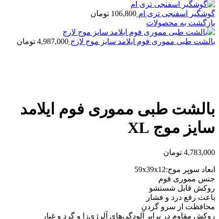
گوشگیر اسفنجی تری ام
106,800
تومان
بازگشت به محصولات
بالشت طبی مموری فوم ایلامد سایز موج لارج
4,987,000
تومان
بزرگنمایی تصویر
بالشت طبی مموری فوم ایلامد
سایز موج XL
4,783,000
تومان
ابعاد سوپر موج:59x39x12
جنس مموری فوم
روکش قابل شستشو
باعث رفع درد و فشار
محافظت از سرو گردن
روکش مقاوم در برابر آلودگی‌های آلرژی‌زا و گرد و غبار