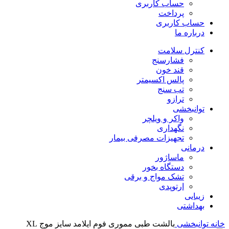
حساب کاربری
پرداخت
حساب کاربری
درباره ما
کنترل سلامت
فشارسنج
قند خون
پالس اکسیمتر
تب سنج
ترازو
توانبخشی
واکر و ویلچر
نگهداری
تجهیزات مصرفی بیمار
درمانی
ماساژور
دستگاه بخور
تشک مواج و برقی
ارتوپدی
زیبایی
بهداشتی
خانه
توانبخشی
بالشت طبی مموری فوم ایلامد سایز موج XL