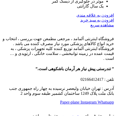
موثر در جلوگیری از دیسک کمر
یک سال گارانتی
افزودن به علاقه مندی
افزودن به سبد خرید
مشاهده سریع
فروشگاه اینترنتی آلمامد ، مرجعی مطمعن جهت بررسی ، انتخاب و
خرید انواع کالاهای پزشکی مورد نیاز مصرف کننده می باشد .
فروشگاه اینترنتی آلمامد توزیع کننده کلیه تجهیزات پزشکی ، به
قیمت عمده در زمینه توانبخشی ، سلامت خانگی ، ارتوپدی و …
است .
” تندرستی پیش نیاز هر آرمان باشکوهی است.”
تلفن
: 02166412417
آدرس : تهران خیابان ولیعصر نرسیده به چهار راه جمهوری جنب
بانک ملت پلاک 1249 ساختمان کشمیر طبقه سوم واحد 2
Paper-plane
Instagram
Whatsapp
تمامی حقوق برای
وردپرس من
محفوظ می باشد.