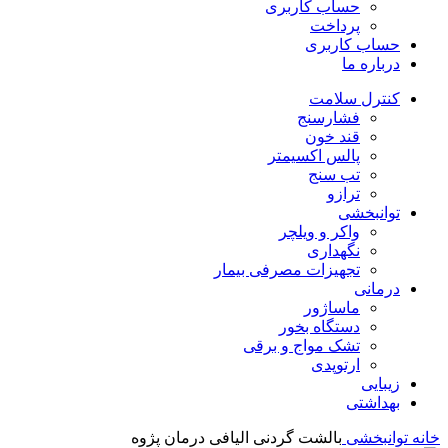
حساب کاربری
پرداخت
حساب کاربری
درباره ما
کنترل سلامت
فشارسنج
قند خون
پالس اکسیمتر
تب سنج
ترازو
توانبخشی
واکر و ویلچر
نگهداری
تجهیزات مصرفی بیمار
درمانی
ماساژور
دستگاه بخور
تشک مواج و برقی
ارتوپدی
زیبایی
بهداشتی
خانه
توانبخشی
بالشت گردنی الیافی درمان پژوه