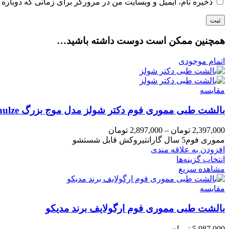
ذخیره نام، ایمیل و وبسایت من در مرورگر برای زمانی که دوباره 
همچنین ممکن است دوست داشته باشید…
اتمام موجودی
مقایسه
بالشت طبی مموری فوم دکتر شولز مدل موج بزرگ Dr.chulze
2,397,000
تومان
–
2,897,000
تومان
مموری فوم5 سال گارانتیروکش قابل شستشو
افزودن به علاقه مندی
انتخاب گزینه‌ها
مشاهده سریع
مقایسه
بالشت طبی مموری فوم ارگولایف برند مدیکو
5,987,000
تومان