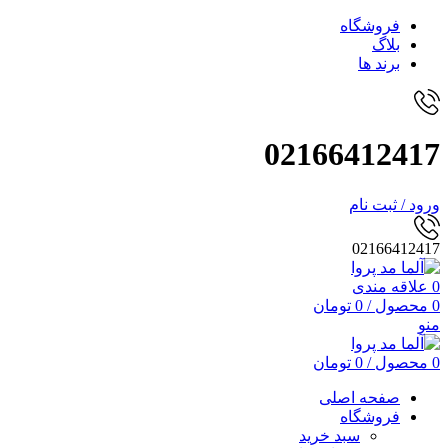
فروشگاه
بلاگ
برند ها
02166412417
ورود / ثبت نام
02166412417
0
علاقه مندی
0
محصول
/
0
تومان
منو
0
محصول
/
0
تومان
صفحه اصلی
فروشگاه
سبد خرید