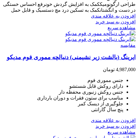
طراحی ارگونومیککمک به افزایش گردش خونرفع احساس خستگی
در دست و انگشتانکمک به تسکین درد مچ دستسبک و قابل حمل
افزودن به علاقه مندی
افزودن به سبد خرید
مشاهده سریع
مقایسه
ایرینگ (بالشت زیر نشیمنی) دنبالچه مموری فوم مدیکو
4,987,000
تومان
جنس مموری فوم
دارای روکش قابل شستشو
جنس روکش زنبوری محفظه دار
مناسب برای ستون فقرات و دوران بارداری
جلوگیری از دیسک کمر
پنچ سال گارانتی
افزودن به علاقه مندی
افزودن به سبد خرید
مشاهده سریع