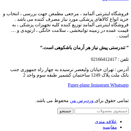
فروشگاه اینترنتی آلمامد ، مرجعی مطمعن جهت بررسی ، انتخاب و
خرید انواع کالاهای پزشکی مورد نیاز مصرف کننده می باشد .
فروشگاه اینترنتی آلمامد توزیع کننده کلیه تجهیزات پزشکی ، به
قیمت عمده در زمینه توانبخشی ، سلامت خانگی ، ارتوپدی و …
است .
” تندرستی پیش نیاز هر آرمان باشکوهی است.”
تلفن
: 02166412417
آدرس : تهران خیابان ولیعصر نرسیده به چهار راه جمهوری جنب
بانک ملت پلاک 1249 ساختمان کشمیر طبقه سوم واحد 2
Paper-plane
Instagram
Whatsapp
تمامی حقوق برای
وردپرس من
محفوظ می باشد.
جستجو
علاقه مندی
مقایسه