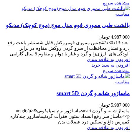
مشاهده سریع
مقایسه
بالشت طبی مموری فوم مدل موج (موج کوچک) مدیکو
4,987,000
تومان
ابعاد:47x30x13جنس مموری فومروکش قابل شستشو باعث رفع
درد و فشار محافظت از سرو گردن روکش مقاوم در برابر
آلودگی‌های آلرژی‌زا و گرد و غبار با دوام و مقاوم 5 سال گارانتی
افزودن به علاقه مندی
افزودن به سبد خرید
مشاهده سریع
مقایسه
ماساژور شانه و گردن smart 5D
5,987,000
تومان
ماساژ شانه و گردن smartماساژور نرم سیلیکونی&amp;lt;/p>
<p>ماساژ سر رفع انسداد ستون فقرات گردنیماساژور چندکاره
کمپرس داغ و تسکین درد عضلات بدن
افزودن به علاقه مندی