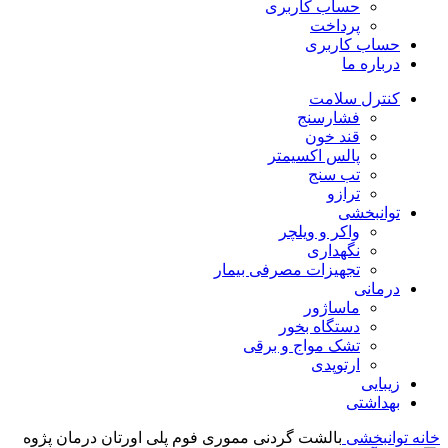
حساب کاربری
پرداخت
حساب کاربری
درباره ما
کنترل سلامت
فشارسنج
قند خون
پالس اکسیمتر
تب سنج
ترازو
توانبخشی
واکر و ویلچر
نگهداری
تجهیزات مصرفی بیمار
درمانی
ماساژور
دستگاه بخور
تشک مواج و برقی
ارتوپدی
زیبایی
بهداشتی
خانه
توانبخشی
بالشت گردنی مموری فوم پلی اورتان درمان پژوه