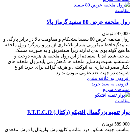
مقایسه
رول ملحفه عرض 80 سفید گرماژ بالا
297,000
تومان
رول ملحفه عرض 80 سفیداستحکام و مقاومت بالا در برابر پارگی و
ساییدگیحافظ میکروبی بسیار بالاعاری از پرز و ریزگرد
رول ملحفه
ها
هیچ
گونه بوی بدی ندارند زیرا ضدتعریق و به صورت مشبک
ساخته شده اند.
با استفاده از این رول ملحفه ها هزینه دوخت و
شستشو نسبت به سایر ملحفه ها کاهش می یابد.رول ملحفه های
یکبار مصرف نیازی به اتوکشی و هزینه گزاف برای خرید انواع
شوینده در جهت ضدعفونی نمودن ندارد
افزودن به علاقه مندی
افزودن به سبد خرید
مشاهده سریع
مقایسه
پوار تنقیه بزرگسال افتیکو (رکتال) F.T.E.C.O
589,000
تومان
مناسب جهت تسکین درد مثانه و کلیهدوش واژینال یا دوش مقعدی