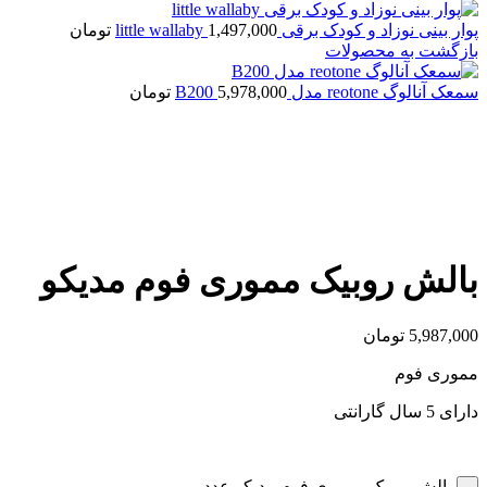
پوار بینی نوزاد و کودک برقی little wallaby
1,497,000
تومان
بازگشت به محصولات
سمعک آنالوگ reotone مدل B200
5,978,000
تومان
بزرگنمایی تصویر
بالش روبیک مموری فوم مدیکو
5,987,000
تومان
مموری فوم
دارای 5 سال گارانتی
بالش روبیک مموری فوم مدیکو عدد