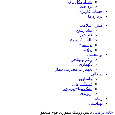
حساب کاربری
پرداخت
حساب کاربری
درباره ما
کنترل سلامت
فشارسنج
قند خون
پالس اکسیمتر
تب سنج
ترازو
توانبخشی
واکر و ویلچر
نگهداری
تجهیزات مصرفی بیمار
درمانی
ماساژور
دستگاه بخور
تشک مواج و برقی
ارتوپدی
زیبایی
بهداشتی
خانه
درمانی
بالش روبیک مموری فوم مدیکو