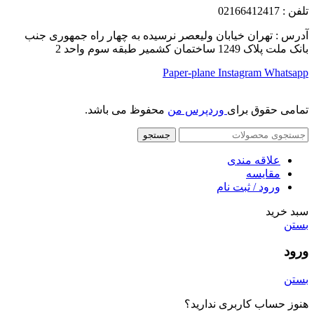
تلفن
: 02166412417
آدرس : تهران خیابان ولیعصر نرسیده به چهار راه جمهوری جنب
بانک ملت پلاک 1249 ساختمان کشمیر طبقه سوم واحد 2
Paper-plane
Instagram
Whatsapp
تمامی حقوق برای
وردپرس من
محفوظ می باشد.
جستجو
علاقه مندی
مقایسه
ورود / ثبت نام
سبد خرید
بستن
ورود
بستن
هنوز حساب کاربری ندارید؟