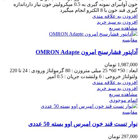
خون آوانبرای نمونه گیری به 0.5 میکرولیتر خون نیاز دارداندازه
گیری قند خون با 8 الکترو انجام میگیرد
افزودن به علاقه مندی
افزودن به سبد خرید
مشاهده سریع
مقایسه
آداپتور فشارسنج امرون OMRON Adapte
1,987,000
تومان
ابعاد : 50* 60* 25 مبلی متروزن : 80 گرمولتاژ ورودی : 24 تا 220
ولتولتاژ خروجی : 6 ولتشدت جریان : 0.5 آمپر
افزودن به علاقه مندی
افزودن به سبد خرید
مشاهده سریع
اتمام موجودی
مقایسه
نوار تست قند خون امبرس اوو بسته 50 عددی
297,000
تومان