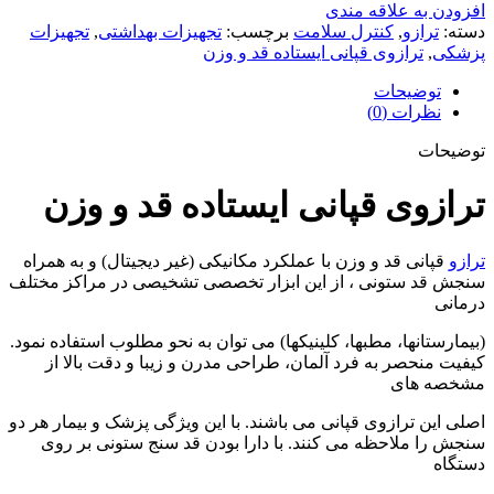
افزودن به علاقه مندی
دسته:
ترازو
,
کنترل سلامت
برچسب:
تجهیزات بهداشتی
,
تجهیزات
پزشکی
,
ترازوی قپانی ایستاده قد و وزن
توضیحات
نظرات (0)
توضیحات
ترازوی قپانی ایستاده قد و وزن
ترازو
قپانی قد و وزن با عملکرد مکانیکی (غیر دیجیتال) و به همراه
سنجش قد ستونی ، از این ابزار تخصصی تشخیصی در مراکز مختلف
درمانی
(بیمارستانها، مطبها، کلینیکها) می توان به نحو مطلوب استفاده نمود.
کیفیت منحصر به فرد آلمان، طراحی مدرن و زیبا و دقت بالا از
مشخصه های
اصلی این ترازوی قپانی می باشند. با این ویژگی پزشک و بیمار هر دو
سنجش را ملاحظه می کنند. با دارا بودن قد سنج ستونی بر روی
دستگاه