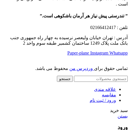
است .
” تندرستی پیش نیاز هر آرمان باشکوهی است.”
تلفن
: 02166412417
آدرس : تهران خیابان ولیعصر نرسیده به چهار راه جمهوری جنب
بانک ملت پلاک 1249 ساختمان کشمیر طبقه سوم واحد 2
Paper-plane
Instagram
Whatsapp
تمامی حقوق برای
وردپرس من
محفوظ می باشد.
جستجو
علاقه مندی
مقایسه
ورود / ثبت نام
سبد خرید
بستن
ورود