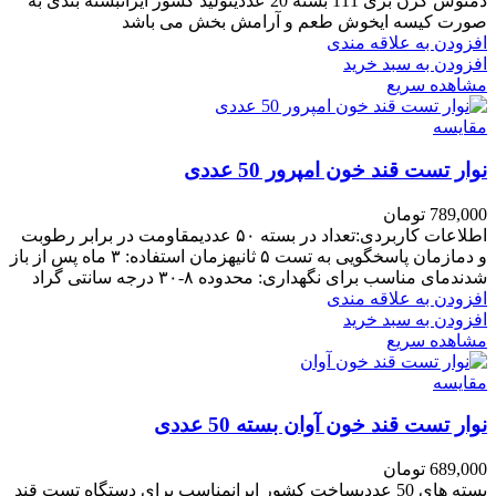
دمنوش کرن بری 111 بسته 20 عددیتولید کشور ایرانبسته بندی به
صورت کیسه ایخوش طعم و آرامش بخش می باشد
افزودن به علاقه مندی
افزودن به سبد خرید
مشاهده سریع
مقایسه
نوار تست قند خون امپرور 50 عددی
789,000
تومان
اطلاعات کاربردی:تعداد در بسته ۵۰ عددیمقاومت در برابر رطوبت
و دمازمان پاسخگویی به تست ۵ ثانیه
زمان استفاده
: ۳ ماه پس از باز
شدن
دمای مناسب برای نگهداری
: محدوده ۸-۳۰ درجه سانتی گراد
افزودن به علاقه مندی
افزودن به سبد خرید
مشاهده سریع
مقایسه
نوار تست قند خون آوان بسته 50 عددی
689,000
تومان
بسته های 50 عددیساخت کشور ایرانمناسب برای دستگاه تست قند