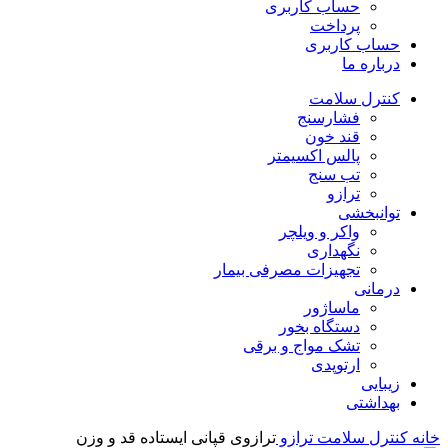
حساب کاربری
پرداخت
حساب کاربری
درباره ما
کنترل سلامت
فشارسنج
قند خون
پالس اکسیمتر
تب سنج
ترازو
توانبخشی
واکر و ویلچر
نگهداری
تجهیزات مصرفی بیمار
درمانی
ماساژور
دستگاه بخور
تشک مواج و برقی
ارتوپدی
زیبایی
بهداشتی
خانه
کنترل سلامت
ترازو
ترازوی قپانی ایستاده قد و وزن