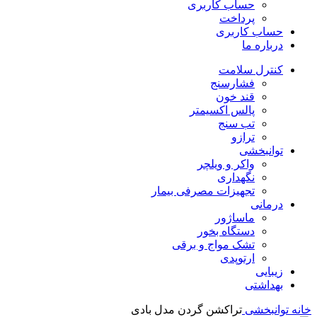
حساب کاربری
پرداخت
حساب کاربری
درباره ما
کنترل سلامت
فشارسنج
قند خون
پالس اکسیمتر
تب سنج
ترازو
توانبخشی
واکر و ویلچر
نگهداری
تجهیزات مصرفی بیمار
درمانی
ماساژور
دستگاه بخور
تشک مواج و برقی
ارتوپدی
زیبایی
بهداشتی
خانه
توانبخشی
تراکشن گردن مدل بادی