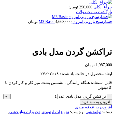
چراغ الکلی
256,000
تومان
بازگشت به محصولات
فشارسنج بازویی امرون M3 Basic
4,668,000
تومان
بزرگنمایی تصویر
تراکشن گردن مدل بادی
1,987,000
تومان
ابعاد محصول در حالت باد شده : ۱۸×۲۲×۲۷
قابل استفاده هنگام رانندگی ، نشستن پشت میز کار و کار کردن با
کامپیوتر
تراکشن گردن مدل بادی عدد
افزودن به سبد خرید
افزودن به علاقه مندی
دسته:
توانبخشی
برچسب:
تجهیزات ارتوپدی
,
تجهیزات توانبخشی
,