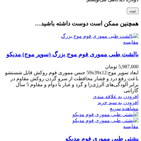
همچنین ممکن است دوست داشته باشید…
مقایسه
بالشت طبی مموری فوم موج بزرگ (سوپر موج) مدیکو
5,987,000
تومان
ابعاد سوپر موج:59x39x12 جنس مموری فوم روکش قابل شستشو
باعث رفع درد و فشار محافظت از سرو گردن روکش مقاوم در
برابر آلودگی‌های آلرژی‌زا و گرد و غبار با دوام و مقاوم 5 سال
گارانتی
افزودن به علاقه مندی
افزودن به سبد خرید
مشاهده سریع
مقایسه
پشتی طبی مموری فوم مدیکو