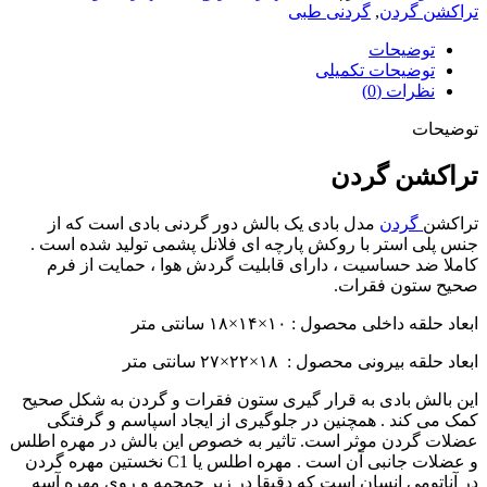
تراکشن گردن
,
گردنی طبی
توضیحات
توضیحات تکمیلی
نظرات (0)
توضیحات
تراکشن گردن
تراکشن
گردن
مدل بادی یک بالش دور گردنی بادی است که از
جنس پلی استر با روکش پارچه ای فلانل پشمی تولید شده است .
کاملا ضد حساسیت ، دارای قابلیت گردش هوا ، حمایت از فرم
صحیح ستون فقرات.
ابعاد حلقه داخلی محصول : ۱۰×۱۴×۱۸ سانتی متر
ابعاد حلقه بیرونی محصول : ۱۸×۲۲×۲۷ سانتی متر
این بالش بادی به قرار گیری ستون فقرات و گردن به شکل صحیح
کمک می کند . همچنین در جلوگیری از ایجاد اسپاسم و گرفتگی
عضلات گردن موثر است. تاثیر به خصوص این بالش در مهره اطلس
و عضلات جانبی آن است . مهره اطلس یا C1 نخستین مهره گردن
در آناتومی انسان است که دقیقا در زیر جمجمه و روی مهره آسه