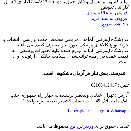
تولید کشور ایرانسبک و قابل حمل بودهابعاد 13×42×17دارای 5 سال
گارانتی تعویض
افزودن به علاقه مندی
افزودن به سبد خرید
مشاهده سریع
فروشگاه اینترنتی آلمامد ، مرجعی مطمعن جهت بررسی ، انتخاب و
خرید انواع کالاهای پزشکی مورد نیاز مصرف کننده می باشد .
فروشگاه اینترنتی آلمامد توزیع کننده کلیه تجهیزات پزشکی ، به
قیمت عمده در زمینه توانبخشی ، سلامت خانگی ، ارتوپدی و …
است .
” تندرستی پیش نیاز هر آرمان باشکوهی است.”
تلفن
: 02166412417
آدرس : تهران خیابان ولیعصر نرسیده به چهار راه جمهوری جنب
بانک ملت پلاک 1249 ساختمان کشمیر طبقه سوم واحد 2
Paper-plane
Instagram
Whatsapp
تمامی حقوق برای
وردپرس من
محفوظ می باشد.