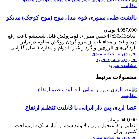
مقایسه
بالشت طبی مموری فوم مدل موج (موج کوچک) مدیکو
4,987,000
تومان
ابعاد:47x30x13جنس مموری فومروکش قابل شستشو باعث رفع
درد و فشار محافظت از سرو گردن روکش مقاوم در برابر
آلودگی‌های آلرژی‌زا و گرد و غبار با دوام و مقاوم 5 سال گارانتی
افزودن به علاقه مندی
افزودن به سبد خرید
مشاهده سریع
محصولات مرتبط
مقایسه
عصا لردی پین دار ایرانی با قابلیت تنظیم ارتفاع
549,000
تومان
تنطیم ارتفاعتحمل وزن بالاتولید شده از آلیاژ سبک فلزیساخت
کشور ایران
افزودن به علاقه مندی