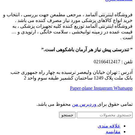
فروشگاه اینترنتی آلمامد ، مرجعی مطمعن جهت بررسی ، انتخاب و
خرید انواع کالاهای پزشکی مورد نیاز مصرف کننده می باشد .
فروشگاه اینترنتی آلمامد توزیع کننده کلیه تجهیزات پزشکی ، به
قیمت عمده در زمینه توانبخشی ، سلامت خانگی ، ارتوپدی و …
است .
” تندرستی پیش نیاز هر آرمان باشکوهی است.”
تلفن
: 02166412417
آدرس : تهران خیابان ولیعصر نرسیده به چهار راه جمهوری جنب
بانک ملت پلاک 1249 ساختمان کشمیر طبقه سوم واحد 2
Paper-plane
Instagram
Whatsapp
تمامی حقوق برای
وردپرس من
محفوظ می باشد.
جستجو
علاقه مندی
مقایسه