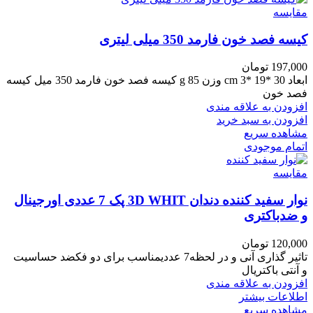
مقایسه
کیسه فصد خون فارمد 350 میلی لیتری
197,000
تومان
ابعاد 30 *19 *3 cm وزن 85 g کیسه فصد خون فارمد 350 میل کیسه
فصد خون
افزودن به علاقه مندی
افزودن به سبد خرید
مشاهده سریع
اتمام موجودی
مقایسه
نوار سفید کننده دندان 3D WHIT پک 7 عددی اورجینال
و ضدباکتری
120,000
تومان
تاثیر گذاری آنی و در لحظه7 عددیمناسب برای دو فکضد حساسیت
و آنتی باکتریال
افزودن به علاقه مندی
اطلاعات بیشتر
مشاهده سریع