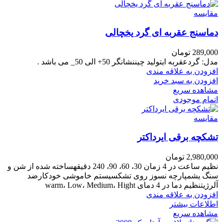
مقایسه
دماسنج عقربه ای گرد یخچالی
289,000
تومان
مدل:
گرد
عقربه ایتولید چیننشانگر 50+ الی 50_ می باشد .
افزودن به علاقه مندی
افزودن به سبد خرید
مشاهده سریع
اتمام موجودی
مقایسه
تشکچه برقی ایرداکتر
2,980,000
تومان
نظیم ساعت در 4 زمان 30، 60، 90، 240 دقیقه
ساخته شده از شن و
سنگ یشم
پارچه نسوز روی تشک
سیستم خاموشی خودکار
ضد
آلرژی
تنظیم دما در 4 دمای warm، Low، Medium، Hight
افزودن به علاقه مندی
اطلاعات بیشتر
مشاهده سریع