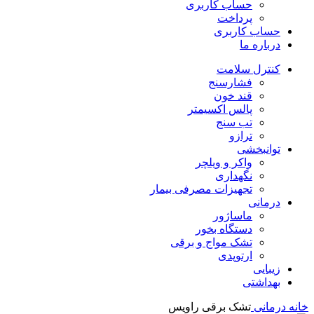
حساب کاربری
پرداخت
حساب کاربری
درباره ما
کنترل سلامت
فشارسنج
قند خون
پالس اکسیمتر
تب سنج
ترازو
توانبخشی
واکر و ویلچر
نگهداری
تجهیزات مصرفی بیمار
درمانی
ماساژور
دستگاه بخور
تشک مواج و برقی
ارتوپدی
زیبایی
بهداشتی
خانه
درمانی
تشک برقی راویس