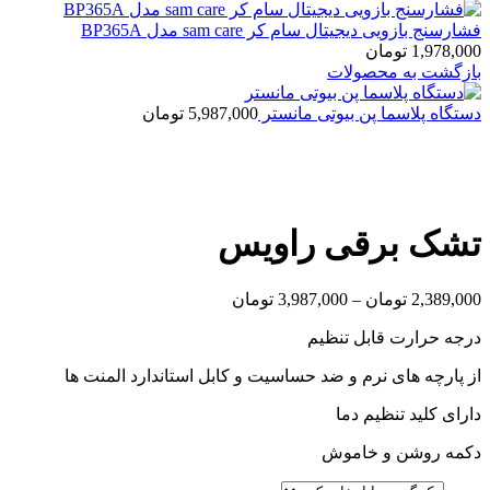
فشارسنج بازویی دیجیتال سام کر sam care مدل BP365A
1,978,000
تومان
بازگشت به محصولات
دستگاه پلاسما پن بیوتی مانستر
5,987,000
تومان
بزرگنمایی تصویر
تشک برقی راویس
2,389,000
تومان
–
3,987,000
تومان
درجه حرارت قابل تنظیم
از پارچه های نرم و ضد حساسیت و کابل استاندارد المنت ها
دارای کلید تنظیم دما
دکمه روشن و خاموش