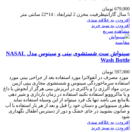
679,000
تومان
5 سال گارانتیظرفیت مخزن 2 لیترابعاد : 14*22 سانتی متر
افزودن به علاقه مندی
افزودن به سبد خرید
مشاهده سریع
مقایسه
سینواش ست شستشوی بینی و سینوس مدل NASAL
Wash Bottle
597,000
تومان
مورد مصرف در آنفولانزا مورد استفاده بعد از جراحی بینی مورد
استفاده سرماخوردگی سینوس و شستشوی مجاری بینی ازبین
بردن مواد آلرژی زا و باکتری در آبریزش بینی هرگز از آبجوش یا داغ
و یا ماکروویو استفاده نکنید استفاده در زمان بارداری و شیر دهی
بلامانع می باشد تنها یک فرد میتواند از این وسیله استفاده نماید
بطری سینوواس و دستان خود را قبل و بعد از هر بار استفاده با آب
و صابون بشویید در جای خشک و دور از دسترس اطفال نگهداری
شود
افزودن به علاقه مندی
افزودن به سبد خرید