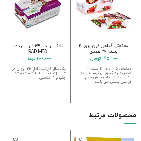
دمنوش گیاهی کرن بری 111
بادکش بدن 24 لیوان رادمد
بسته 20 عددی
RAD MED
145,000
تومان
689,000
تومان
دمنوش کرن بری 111 بسته 20
یک سال گارانتی
شامل 24 لیوان در
عددیتولید کشور ایرانبسته بندی
6 سایزشلنگ رابط با کیفیتدسته
به صورت کیسه ایخوش طعم و
وکیوم 4 انگشتی
آرامش بخش می باشد
محصولات مرتبط