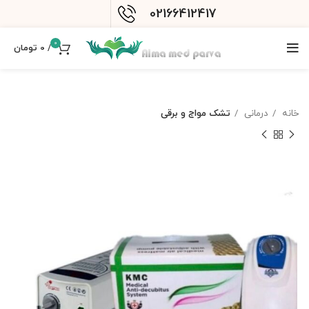
02166412417
0
/
0
تومان
خانه
درمانی
تشک مواج و برقی