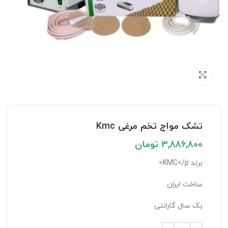
بزرگنمایی تصویر
تشک مواج تخم مرغی Kmc
3,886,800
تومان
برند KMC</p>
ساخت ایران
یک سال گارانتی