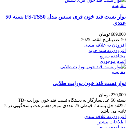
مقایسه
نوار تست قند خون فری سنس مدل FS-TS50 بسته 50
عددی
689,000
تومان
50 عددیتاریخ انقضا 2025
افزودن به علاقه مندی
افزودن به سبد خرید
مشاهده سریع
اتمام موجودی
مقایسه
نوار تست قند خون یورایت طلایی
230,000
تومان
بسته 50 عددیسازگار به دستگاه تست قند خون یورایت TD-
4252داخل بسته 2 قوطی 25 عددی موحودهسرعت پاسخگویی در 5
ثانیه می باشد
افزودن به علاقه مندی
اطلاعات بیشتر
مشاهده سریع