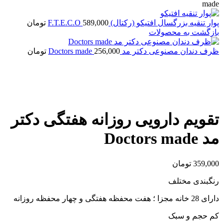
made
پوار تنقیه بزرگسال افتیکو (رکتال) F.T.E.C.O
589,000
تومان
بازگشت به محصولات
ظرف دندان مصنوعی دکتر مد Doctors made
256,000
تومان
بزرگنمایی تصویر
تقویم دارویی روزانه هفتگی دکتر
مد Doctors made
359,000
تومان
رنگبندی مختلف
دارای 28 خانه مجزا ؛ هفت محفظه هفتگی و چهار محفظه روزانه
کم حجم و سبک