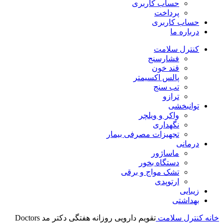
حساب کاربری
پرداخت
حساب کاربری
درباره ما
کنترل سلامت
فشارسنج
قند خون
پالس اکسیمتر
تب سنج
ترازو
توانبخشی
واکر و ویلچر
نگهداری
تجهیزات مصرفی بیمار
درمانی
ماساژور
دستگاه بخور
تشک مواج و برقی
ارتوپدی
زیبایی
بهداشتی
خانه
کنترل سلامت
تقویم دارویی روزانه هفتگی دکتر مد Doctors