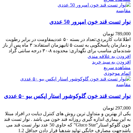
مقایسه
نوار تست قند خون امپرور 50 عددی
789,000
تومان
اطلاعات کاربردی:تعداد در بسته ۵۰ عددیمقاومت در برابر رطوبت
و دمازمان پاسخگویی به تست ۵ ثانیه
زمان استفاده
: ۳ ماه پس از باز
شدن
دمای مناسب برای نگهداری
: محدوده ۸-۳۰ درجه سانتی گراد
افزودن به علاقه مندی
افزودن به سبد خرید
مشاهده سریع
اتمام موجودی
مقایسه
نوار تست قند خون گلوکوشور استار اپکس بیو ۵۰ عددی
297,000
تومان
یکی از بهترین و متداول ترین روش های کنترل دیابت در افراد مبتلا
به این بیماری اندازه گیری روزانه قند خون می باشد . نوار تست قند
خون گلوکو استار”Gluco Star” که حاوی 50 عدد نوار تست قند می
باشدجهت مصارف خانگی تولید شدهبا قرار دادن حداقل 1.2