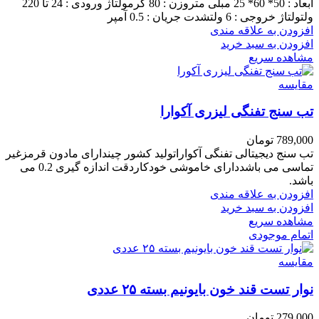
ابعاد : 50* 60* 25 مبلی متروزن : 80 گرمولتاژ ورودی : 24 تا 220
ولتولتاژ خروجی : 6 ولتشدت جریان : 0.5 آمپر
افزودن به علاقه مندی
افزودن به سبد خرید
مشاهده سریع
مقایسه
تب سنج تفنگی لیزری آکوارا
789,000
تومان
تب سنج دیجیتالی تفنگی آکواراتولید کشور چیندارای مادون قرمزغیر
تماسی می باشددارای خاموشی خودکاردقت اندازه گیری 0.2 می
باشد.
افزودن به علاقه مندی
افزودن به سبد خرید
مشاهده سریع
اتمام موجودی
مقایسه
نوار تست قند خون بایونیم بسته ۲۵ عددی
279,000
تومان