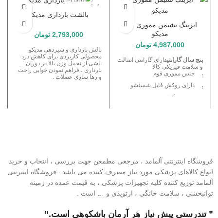
اتمام موجودی
بالشت بارداری مدیکو
ایرینگ نشیمن مموری فوم
مدیکو
2,793,000
تومان
4,987,000
تومان
بالش بارداری و شیردهی مدیکو
محصولی کاربردی برای کاهش درد
پنج سال گارانتی
دارای گارانتی اصالت
ناشی از تحمل وزن بالا در دوران
و سلامت فیزیکی کالا
بارداری ، فراهم نمودن خوابی راحت
جنس مموری فوم
و رها سازی عضلات .
دارای روکش قابل شستشو
جنس روکش تنفسی
مورد استفاده برای ستون فقرات
و دوران بارداری
موثر در جلوگیری از دیسک کمر
فروشگاه اینترنتی آلمامد ، مرجعی مطمعن جهت بررسی ، انتخاب و خرید
انواع کالاهای پزشکی مورد نیاز مصرف کننده می باشد . فروشگاه اینترنتی
آلمامد توزیع کننده کلیه تجهیزات پزشکی ، به قیمت عمده در زمینه
توانبخشی ، سلامت خانگی ، ارتوپدی و … است .
” تندرستی پیش نیاز هر آرمان باشکوهی است.”