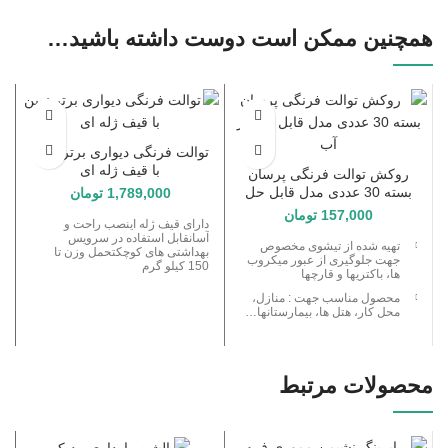
همچنین ممکن است دوست داشته باشید…
توالت فرنگی دیواری برتر نوین
با قیف ژله ای
روکش توالت فرنگی پرسان
بسته 30 عددی مدل قابل حل
1,789,000
تومان
در آب
157,000
تومان
دارای قیف ژله اینصب راحت و
آسانقابل استفاده در سرویس
تهیه شده از تیشوی مخصوص
بهداشتی های کوچکتحمل وزن تا
جهت جلوگیری از عبور میکروب
150 کیلو گرم
ها، باکتریها و قارچها
محصول مناسب جهت : منازل،
محل کار، هتل ها، بیمارستانها…
جلوگیری کننده از انتقال
بیماریهای پوستی
تهیه شده از مواد کاملا بهداشتی،
محصولات مرتبط
ضد هرگونه حساسیت