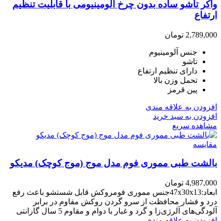
واکر تاشو ساده بدون چرخ آلومینیومی با قابلیت تنظیم
ارتفاع
2,789,000
تومان
جنس آلومینیوم
تاشو
دارای تنظیم ارتفاع
تحمل وزن بالا
پین قرمز
افزودن به علاقه مندی
افزودن به سبد خرید
مشاهده سریع
مقایسه
بالشت طبی مموری فوم مدل موج (موج کوچک) مدیکو
4,987,000
تومان
ابعاد:47x30x13جنس مموری فومروکش قابل شستشو باعث رفع
درد و فشار محافظت از سرو گردن روکش مقاوم در برابر
آلودگی‌های آلرژی‌زا و گرد و غبار با دوام و مقاوم 5 سال گارانتی
افزودن به علاقه مندی