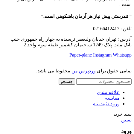
است .
” تندرستی پیش نیاز هر آرمان باشکوهی است.”
تلفن
: 02166412417
آدرس : تهران خیابان ولیعصر نرسیده به چهار راه جمهوری جنب
بانک ملت پلاک 1249 ساختمان کشمیر طبقه سوم واحد 2
Paper-plane
Instagram
Whatsapp
تمامی حقوق برای
وردپرس من
محفوظ می باشد.
جستجو
علاقه مندی
مقایسه
ورود / ثبت نام
سبد خرید
بستن
ورود