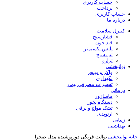
حساب کاربری
پرداخت
حساب کاربری
درباره ما
کنترل سلامت
فشارسنج
قند خون
پالس اکسیمتر
تب سنج
ترازو
توانبخشی
واکر و ویلچر
نگهداری
تجهیزات مصرفی بیمار
درمانی
ماساژور
دستگاه بخور
تشک مواج و برقی
ارتوپدی
زیبایی
بهداشتی
خانه
توانبخشی
توالت فرنگی دورپوشیده مدل صحرا