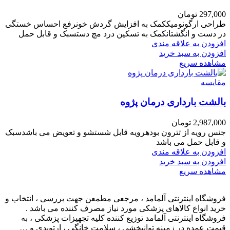
297,000
تومان
طراحی ارگونومیککمک به افزایش گردش خونرفع احساس خستگی
در دست و انگشتانکمک به تسکین درد مچ دستسبک و قابل حمل
افزودن به علاقه مندی
افزودن به سبد خرید
مشاهده سریع
مقایسه
بالشت بارداری درمان پژوه
2,987,000
تومان
جنس رویه از تترون بودهرویه قابل شستشو و تعویض می باشدسبک
و قابل حمل می باشد
افزودن به علاقه مندی
افزودن به سبد خرید
مشاهده سریع
فروشگاه اینترنتی آلمامد ، مرجعی مطمعن جهت بررسی ، انتخاب و
خرید انواع کالاهای پزشکی مورد نیاز مصرف کننده می باشد .
فروشگاه اینترنتی آلمامد توزیع کننده کلیه تجهیزات پزشکی ، به
قیمت عمده در زمینه توانبخشی ، سلامت خانگی ، ارتوپدی و …